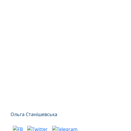
Ольга Станішевська