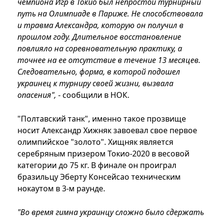
чемпиона Игр в Токио был непростой турнирный
путь на Олимпиаде в Париже. Не способствовала
и травма Александра, которую он получил в
прошлом году. Длительное восстановление
повлияло на соревновательную практику, а
точнее на ее отсутствие в течение 13 месяцев.
Следовательно, форма, в которой подошел
украинец к турниру своей жизни, вызвала
опасения",
- сообщили в НОК.
"Полтавский танк", именно такое прозвище
носит Александр Хижняк завоевал свое первое
олимпийское "золото". Хищняк является
серебряным призером Токио-2020 в весовой
категории до 75 кг. В финале он проиграл
бразильцу Эберту Консейсао техническим
нокаутом в 3-м раунде.
"Во время гимна украинцу сложно было сдержать