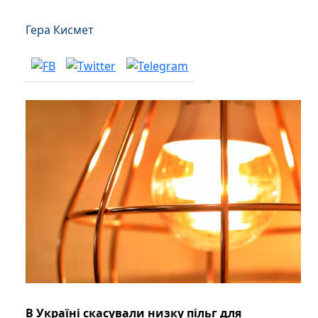
Гера Кисмет
В Україні скасували низку пільг для