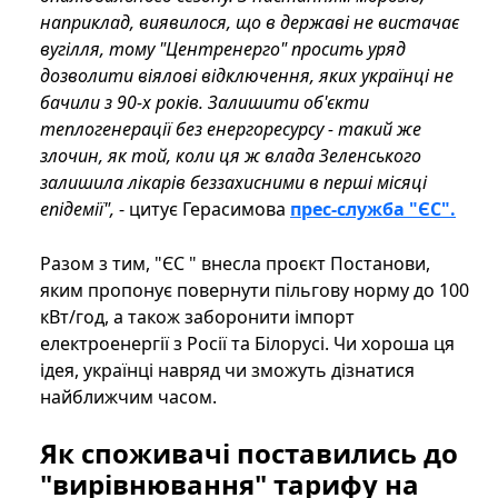
наприклад, виявилося, що в державі не вистачає
вугілля, тому "Центренерго" просить уряд
дозволити віялові відключення, яких українці не
бачили з 90-х років. Залишити об'єкти
теплогенерації без енергоресурсу - такий же
злочин, як той, коли ця ж влада Зеленського
залишила лікарів беззахисними в перші місяці
епідемії",
- цитує Герасимова
прес-служба "ЄС".
Разом з тим, "ЄС " внесла проєкт Постанови,
яким пропонує повернути пільгову норму до 100
кВт/год, а також заборонити імпорт
електроенергії з Росії та Білорусі. Чи хороша ця
ідея, українці навряд чи зможуть дізнатися
найближчим часом.
Як споживачі поставились до
"вирівнювання" тарифу на