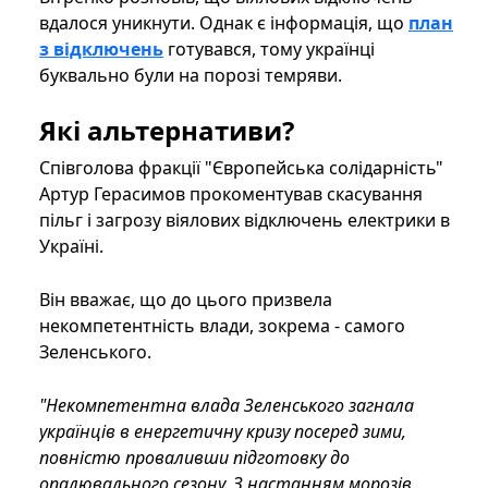
вдалося уникнути. Однак є інформація, що
план
з відключень
готувався, тому українці
буквально були на порозі темряви.
Які альтернативи?
Співголова фракції "Європейська солідарність"
Артур Герасимов прокоментував скасування
пільг і загрозу віялових відключень електрики в
Україні.
Він вважає, що до цього призвела
некомпетентність влади, зокрема - самого
Зеленського.
"Некомпетентна влада Зеленського загнала
українців в енергетичну кризу посеред зими,
повністю проваливши підготовку до
опалювального сезону. З настанням морозів,