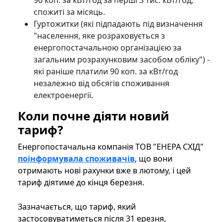
90 коп. за кВт/год за перші 3 тис. кВт/год,
спожиті за місяць.
Гуртожитки (які підпадають під визначення
"населення, яке розраховується з
енергопостачальною організацією за
загальним розрахунковим засобом обліку") -
які раніше платили 90 коп. за кВт/год
незалежно від обсягів споживання
електроенергії.
Коли почне діяти новий
тариф?
Енергопостачальна компанія ТОВ "ЕНЕРА СХІД"
поінформувала споживачів
, що вони
отримають нові рахунки вже в лютому, і цей
тариф діятиме до кінця березня.
Зазначається, що тариф, який
застосовуватиметься після 31 ерезня,