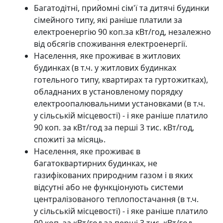
Багатодітні, прийомні сім'ї та дитячі будинки
сімейного типу, які раніше платили за
електроенергію 90 коп.за кВт/год, незалежно
від обсягів споживання електроенергії.
Населення, яке проживає в житлових
будинках (в т.ч. у житлових будинках
готельного типу, квартирах та гуртожитках),
обладнаних в установленому порядку
електроопалювальними установками (в т.ч.
у сільській місцевості) - і яке раніше платило
90 коп. за кВт/год за перші 3 тис. кВт/год,
спожиті за місяць.
Населення, яке проживає в
багатоквартирних будинках, не
газифікованих природним газом і в яких
відсутні або не функціонують системи
централізованого теплопостачання (в т.ч.
у сільській місцевості) - і яке раніше платило