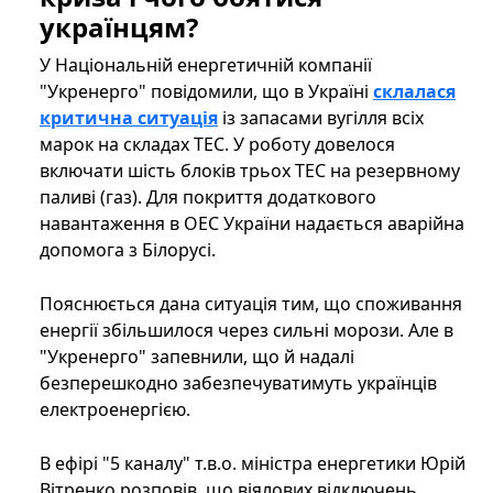
українцям?
У Національній енергетичній компанії
"Укренерго" повідомили, що в Україні
склалася
критична ситуація
із запасами вугілля всіх
марок на складах ТЕС. У роботу довелося
включати шість блоків трьох ТЕС на резервному
паливі (газ). Для покриття додаткового
навантаження в ОЕС України надається аварійна
допомога з Білорусі.
Пояснюється дана ситуація тим, що споживання
енергії збільшилося через сильні морози. Але в
"Укренерго" запевнили, що й надалі
безперешкодно забезпечуватимуть українців
електроенергією.
В ефірі "5 каналу" т.в.о. міністра енергетики Юрій
Вітренко розповів, що віялових відключень