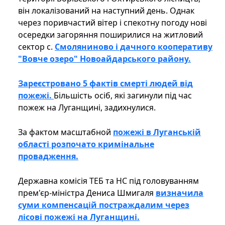
він локалізований на наступний день. Однак
через поривчастий вітер і спекотну погоду нові
осередки загоряння поширилися на житловий
сектор с.
Смоляниново і дачного кооперативу
"Вовче озеро" Новоайдарського району.
Зареєстровано 5 фактів смерті людей від
пожежі.
Більшість осіб, які загинули під час
пожеж на Луганщині, задихнулися.
За фактом масштабной
пожежі в Луганській
області розпочато кримінальне
провадження.
Державна комісія ТЕБ та НС під головуванням
прем'єр-міністра Дениса Шмигаля
визначила
суми компенсацій постраждалим через
лісові пожежі на Луганщині.