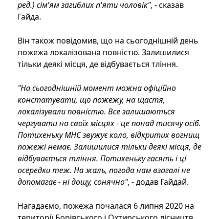
ред.) сім'ям загиблих п'яти чоловік"
, - сказав
Гайда.
Він також повідомив, що на сьогоднішній день
пожежа локалізована повністю. Залишилися
тільки деякі місця, де відбувається тління.
"На сьогоднішній момент можна офіційно
констатувати, що пожежу, на щастя,
локалізували повністю. Все залишаються
чергувати на своїх місцях - це понад тисячу осіб.
Потихеньку МНС звужує коло, відкритих вогнищ
пожежі немає. Залишилися тільки деякі місця, де
відбувається тління. Потихеньку гасять і ці
осередки теж. На жаль, погода нам взагалі не
допомагає - ні дощу, сонячно"
, - додав Гайдай.
Нагадаємо, пожежа почалася 6 липня 2020 на
території Борівського і Охтирського лісництв,