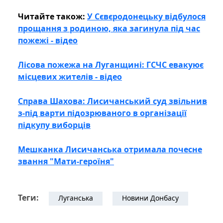
Читайте також:
У Сєвєродонецьку відбулося
прощання з родиною, яка загинула під час
пожежі - відео
Лісова пожежа на Луганщині: ГСЧС евакуює
місцевих жителів - відео
Справа Шахова: Лисичанський суд звільнив
з-під варти підозрюваного в організації
підкупу виборців
Мешканка Лисичанська отримала почесне
звання "Мати-героїня"
Теги:
Луганська
Новини Донбасу