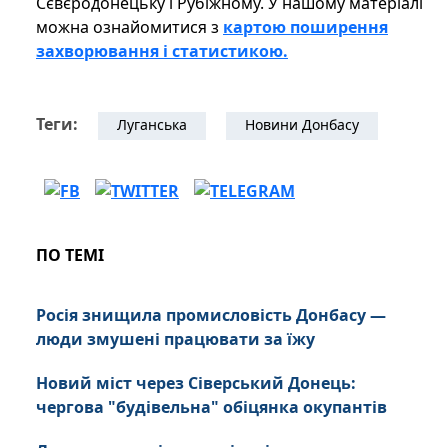
Сєвєродонецьку і Рубіжному. У нашому матеріалі
можна ознайомитися з
картою поширення
захворювання і статистикою.
Теги:
Луганська
Новини Донбасу
ПО ТЕМІ
Росія знищила промисловість Донбасу —
люди змушені працювати за їжу
Новий міст через Сіверський Донець:
чергова "будівельна" обіцянка окупантів