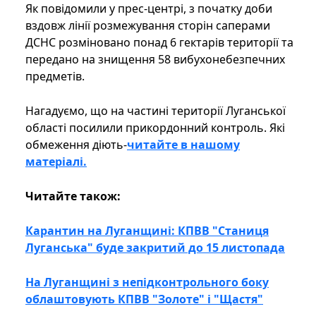
Як повідомили у прес-центрі, з початку доби
вздовж лінії розмежування сторін саперами
ДСНС розміновано понад 6 гектарів території та
передано на знищення 58 вибухонебезпечних
предметів.
Нагадуємо, що на частині території Луганської
області посилили прикордонний контроль. Які
обмеження діють-
читайте в нашому
матеріалі.
Читайте також:
Карантин на Луганщині: КПВВ "Станиця
Луганська" буде закритий до 15 листопада
На Луганщині з непідконтрольного боку
облаштовують КПВВ "Золоте" і "Щастя"