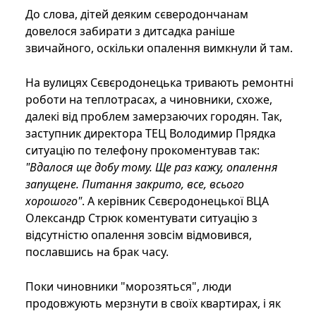
До слова, дітей деяким сєверодончанам
довелося забирати з дитсадка раніше
звичайного, оскільки опалення вимкнули й там.
На вулицях Сєвєродонецька тривають ремонтні
роботи на теплотрасах, а чиновники, схоже,
далекі від проблем замерзаючих городян. Так,
заступник директора ТЕЦ Володимир Прядка
ситуацію по телефону прокоментував так:
"Вдалося ще добу тому. Ще раз кажу, опалення
запущене. Питання закрито, все, всього
хорошого"
. А керівник Сєвєродонецької ВЦА
Олександр Стрюк коментувати ситуацію з
відсутністю опалення зовсім відмовився,
пославшись на брак часу.
Поки чиновники "морозяться", люди
продовжують мерзнути в своїх квартирах, і як