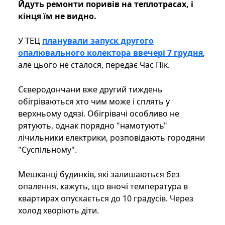
Йдуть ремонти поривів на теплотрасах, і
кінця їм не видно.
У ТЕЦ
планували запуск другого
опалювального колектора ввечері 7 грудня
,
але цього не сталося, передає Час Пік.
Сєверодончани вже другий тиждень
обігріваються хто чим може і сплять у
верхньому одязі. Обігрівачі особливо не
рятують, однак порядно "намотують"
лічильники електрики, розповідають городяни
"Суспільному".
Мешканці будинків, які залишаються без
опалення, кажуть, що вночі температура в
квартирах опускається до 10 градусів. Через
холод хворіють діти.