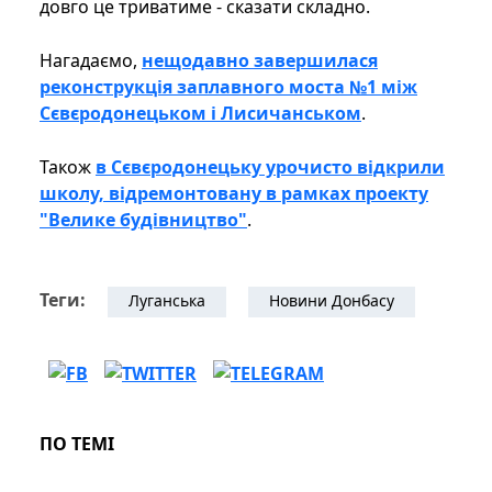
довго це триватиме - сказати складно.
Нагадаємо,
нещодавно завершилася
реконструкція заплавного моста №1 між
Сєвєродонецьком і Лисичанськом
.
Також
в Сєвєродонецьку урочисто відкрили
школу, відремонтовану в рамках проекту
"Велике будівництво"
.
Теги:
Луганська
Новини Донбасу
ПО ТЕМІ