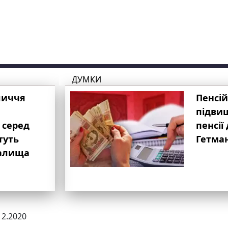
ДУМКИ
личчя
Пенсій
підвищ
 серед
пенсії 
туть
Гетма
валища
12.2020