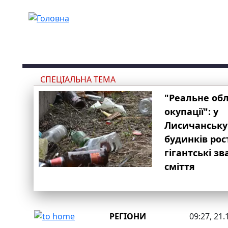
Перейти до основного вмісту
СПЕЦІАЛЬНА ТЕМА
"Реальне об
окупації": у
Лисичанську
будинків рос
гігантські з
сміття
РЕГІОНИ
09:27, 21.