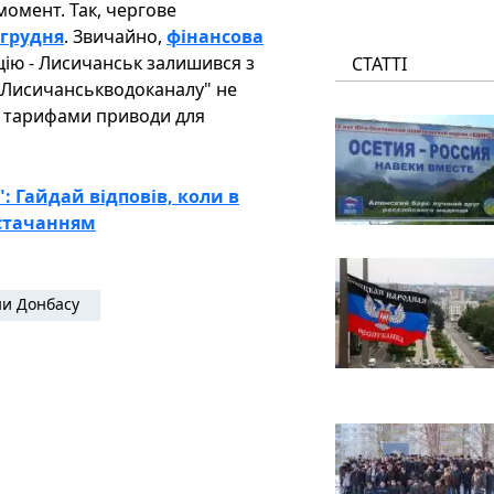
момент. Так, чергове
 грудня
. Звичайно,
фінансова
цію - Лисичанськ залишився з
СТАТТІ
"Лисичанськводоканалу" не
и тарифами приводи для
": Гайдай відповів, коли в
остачанням
и Донбасу