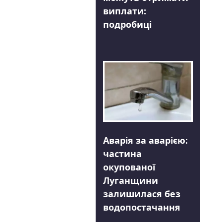
виплати:
подробиці
Аварія за аварією:
частина
окупованої
Луганщини
залишилася без
водопостачання