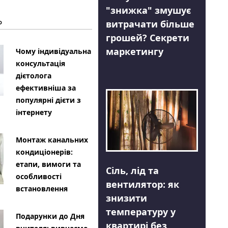
"знижка" змушує
Ь
витрачати більше
грошей? Секрети
маркетингу
Чому індивідуальна
консультація
дієтолога
ефективніша за
популярні дієти з
інтернету
Монтаж канальних
кондиціонерів:
етапи, вимоги та
Сіль, лід та
особливості
вентилятор: як
встановлення
знизити
температуру у
Подарунки до Дня
квартирі без