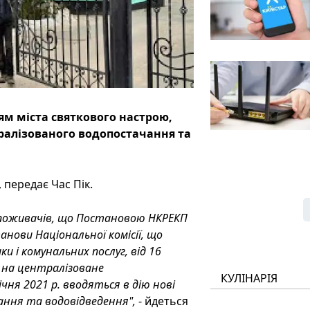
м міста святкового настрою,
алізованого водопостачання та
 передає Час Пік.
споживачів, що Постановою НКРЕКП
анови Національної комісії, що
и і комунальних послуг, від 16
 на централізоване
КУЛІНАРІЯ
чня 2021 р. вводяться в дію нові
ання та водовідведення",
- йдеться