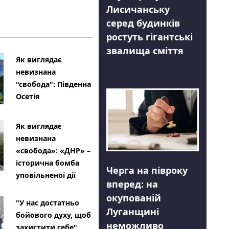
Лисичанську
серед будинків
ростуть гігантські
звалища сміття
Як виглядає
невизнана
"свобода": Південна
Осетія
Як виглядає
невизнана
«свобода»: «ДНР» –
історична бомба
Черга на півроку
уповільненої дії
вперед: на
окупованій
"У нас достатньо
Луганщині
бойового духу, щоб
неможливо
захистити себе"