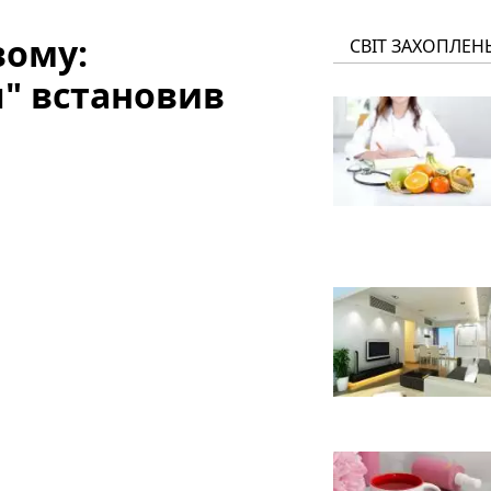
вому:
СВІТ ЗАХОПЛЕН
" встановив