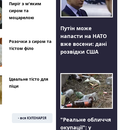
Пиріг з м'яким
сиром та
моцарелою
Путін може
напасти на НАТО
Розочки з сиром та
вже восени: дані
тістом філо
розвідки США
Ідеальне тісто для
піци
- вся КУЛІНАРІЯ
"Реальне обличчя
окупації": у