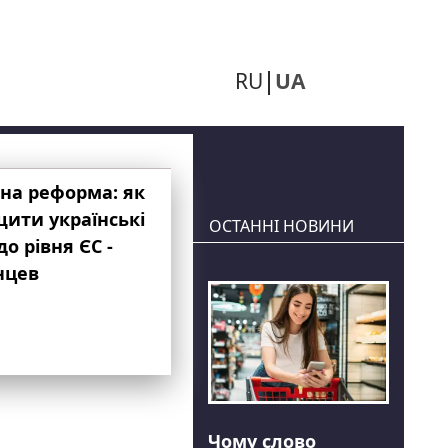
RU
UA
на реформа: як
ити українські
ОСТАННІ НОВИНИ
до рівня ЄС -
нцев
Чому слово