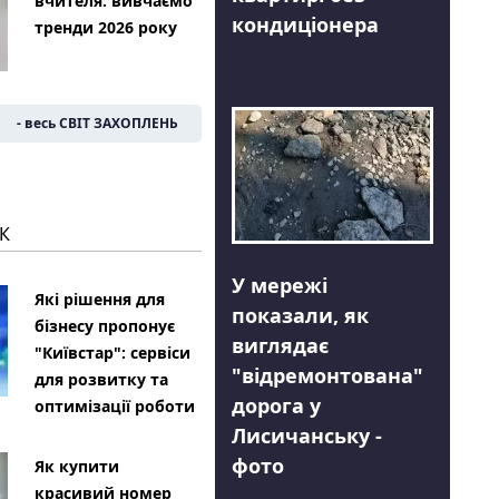
вчителя: вивчаємо
кондиціонера
тренди 2026 року
- весь СВІТ ЗАХОПЛЕНЬ
К
У мережі
Які рішення для
показали, як
бізнесу пропонує
виглядає
"Київстар": сервіси
"відремонтована"
для розвитку та
дорога у
оптимізації роботи
Лисичанську -
фото
Як купити
красивий номер