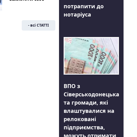
потрапити до
нотаріуса
- всі СТАТТІ
ВПО з
Сіверськодонецька
та громади, які
влаштувалися на
релоковані
підприємства,
можуть отримати