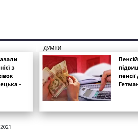
ДУМКИ
казали
Пенсій
ієї з
підвищ
хівок
пенсії 
ецька -
Гетма
.2021