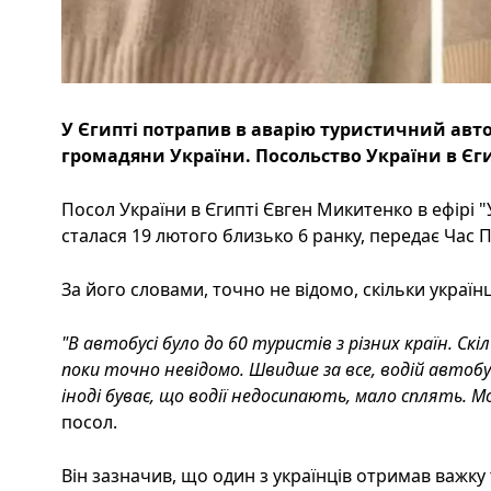
У Єгипті потрапив в аварію туристичний авто
громадяни України. Посольство України в Єг
Посол України в Єгипті Євген Микитенко в ефірі "
сталася 19 лютого близько 6 ранку, передає Час П
За його словами, точно не відомо, скільки українц
"В автобусі було до 60 туристів з різних країн. Скі
поки точно невідомо. Швидше за все, водій автобу
іноді буває, що водії недосипають, мало сплять. 
посол.
Він зазначив, що один з українців отримав важку т