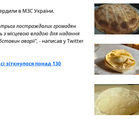
ердили в МЗС України.
о трьох постраждалих громадян
ть з місцевою владою для надання
обставин аварії",
- написав у Twitter
і зіткнулося понад 130