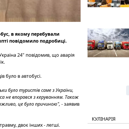
бус, в якому перебували
ипті повідомило подробиці.
Україна 24" повідомив, що аварія
ік.
ів було в автобусі.
льки було туристів саме з України,
са не впорався з керуванням. Також
Можливо, це було причиною",
- заявив
КУЛІНАРІЯ
равму, двоє інших - легші.