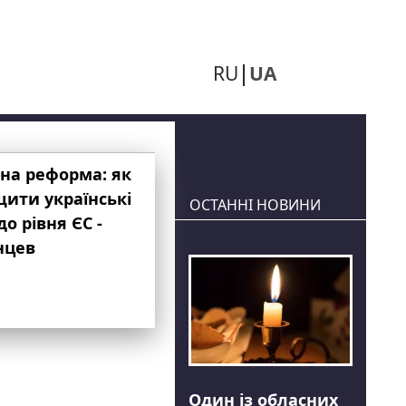
RU
UA
на реформа: як
ити українські
ОСТАННІ НОВИНИ
до рівня ЄС -
нцев
Один із обласних