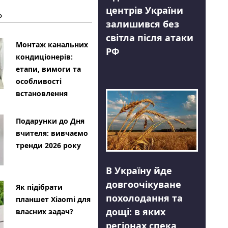
центрів України
Ь
залишився без
світла після атаки
Монтаж канальних
РФ
кондиціонерів:
етапи, вимоги та
особливості
встановлення
Подарунки до Дня
вчителя: вивчаємо
тренди 2026 року
В Україну йде
довгоочікуване
Як підібрати
похолодання та
планшет Xiaomi для
дощі: в яких
власних задач?
регіонах спека