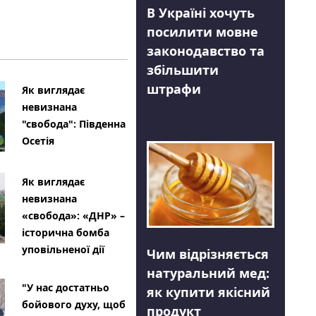
В Україні хочуть
посилити мовне
законодавство та
збільшити
штрафи
Як виглядає
невизнана
"свобода": Південна
Осетія
Як виглядає
невизнана
«свобода»: «ДНР» –
історична бомба
уповільненої дії
Чим відрізняється
натуральний мед:
"У нас достатньо
як купити якісний
бойового духу, щоб
продукт