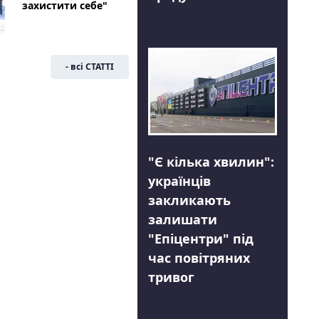
захистити себе"
- всі СТАТТІ
"Є кілька хвилин":
українців
закликають
залишати
"Епіцентри" під
час повітряних
тривог