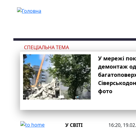
Перейти до основного вмісту
СПЕЦІАЛЬНА ТЕМА
У мережі по
демонтаж одн
багатоповер
Сіверськодон
фото
У СВІТІ
16:20, 19.02