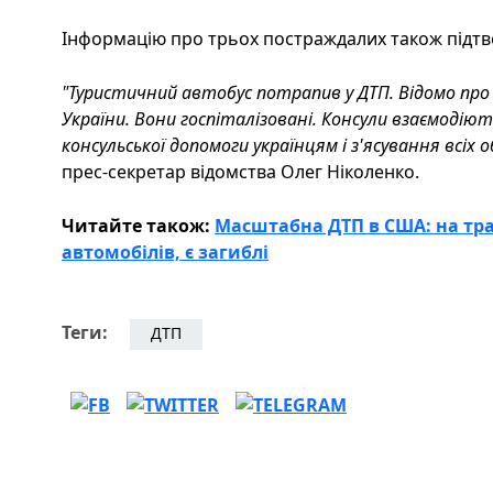
Інформацію про трьох постраждалих також підтв
"Туристичний автобус потрапив у ДТП. Відомо пр
України. Вони госпіталізовані. Консули взаємодію
консульської допомоги українцям і з'ясування всіх 
прес-секретар відомства Олег Ніколенко.
Читайте також:
Масштабна ДТП в США: на трас
автомобілів, є загиблі
Теги:
ДТП