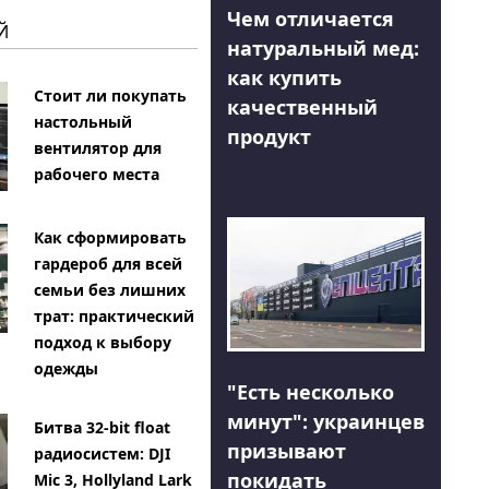
Чем отличается
Й
натуральный мед:
как купить
Стоит ли покупать
качественный
настольный
продукт
вентилятор для
рабочего места
Как сформировать
гардероб для всей
семьи без лишних
трат: практический
подход к выбору
одежды
"Есть несколько
минут": украинцев
Битва 32-bit float
призывают
радиосистем: DJI
покидать
Mic 3, Hollyland Lark