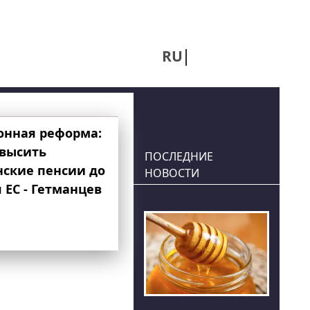
RU
UA
онная реформа:
овысить
ПОСЛЕДНИЕ
нские пенсии до
НОВОСТИ
 ЕС - Гетманцев