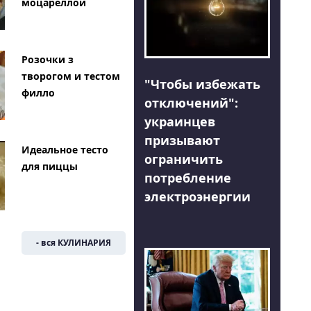
моцареллой
Розочки з
творогом и тестом
"Чтобы избежать
филло
отключений":
украинцев
призывают
Идеальное тесто
ограничить
для пиццы
потребление
электроэнергии
- вся КУЛИНАРИЯ