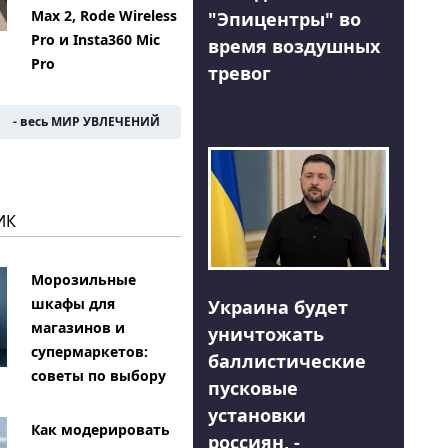
Max 2, Rode Wireless
"Эпицентры" во
Pro и Insta360 Mic
время воздушных
Pro
тревог
- весь МИР УВЛЕЧЕНИЙ
ИК
Морозильные
шкафы для
Украина будет
магазинов и
уничтожать
супермаркетов:
баллистические
советы по выбору
пусковые
установки
Как модерировать
россиян, -