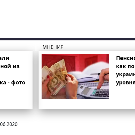
МНЕНИЯ
али
Пенси
ной из
как п
к
украи
ка - фото
уровня
.06.2020