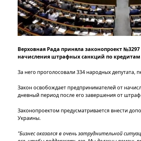
Верховная Рада приняла законопроект №329
начисления штрафных санкций по кредитам 
За него проголосовали 334 народных депутата, пе
Закон освобождает предпринимателей от начисле
дневный период после его завершения от штрафо
Законопроектом предусматривается внести допо
Украины.
"Бизнес оказался в очень затруднительной ситуа
все, чтобы поддержать его. Мы должны помочь