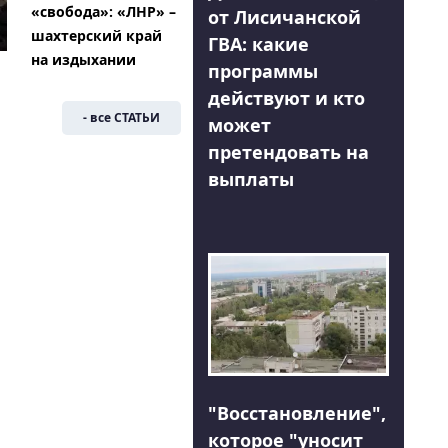
«свобода»: «ЛНР» –
от Лисичанской
шахтерский край
ГВА: какие
на издыхании
программы
действуют и кто
- все СТАТЬИ
может
претендовать на
выплаты
"Восстановление",
которое "уносит