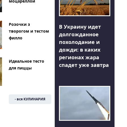
моцареллой
Розочки з
В Украину идет
творогом и тестом
долгожданное
филло
похолодание и
дожди: в каких
регионах жара
Идеальное тесто
спадет уже завтра
для пиццы
- вся КУЛИНАРИЯ