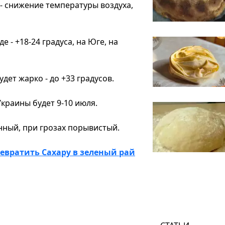
 - снижение температуры воздуха,
е - +18-24 градуса, на Юге, на
дет жарко - до +33 градусов.
краины будет 9-10 июля.
нный, при грозах порывистый.
евратить Сахару в зеленый рай