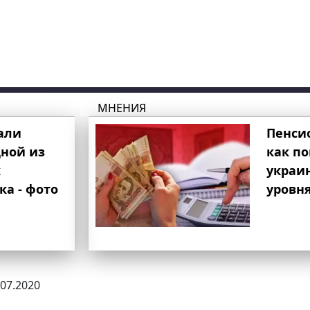
МНЕНИЯ
али
Пенси
ной из
как п
к
украи
ка - фото
уровня
.07.2020