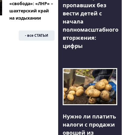
«свобода»: «ЛНР» –
пропавших без
шахтерский край
вести детей с
на издыхании
начала
полномасштабного
- все СТАТЬИ
вторжения:
цифры
Нужно ли платить
налоги с продажи
овощей из