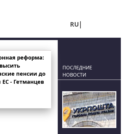
RU
UA
онная реформа:
овысить
ПОСЛЕДНИЕ
нские пенсии до
НОВОСТИ
 ЕС - Гетманцев