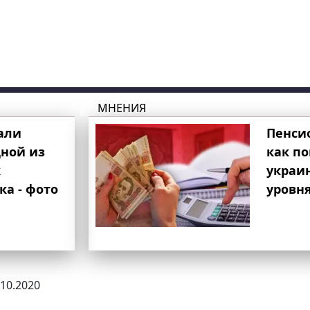
МНЕНИЯ
али
Пенси
ной из
как п
к
украи
ка - фото
уровня
.10.2020