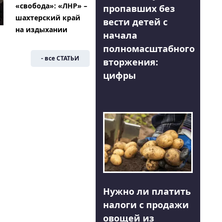
«свобода»: «ЛНР» –
пропавших без
шахтерский край
вести детей с
на издыхании
начала
полномасштабного
- все СТАТЬИ
вторжения:
цифры
Нужно ли платить
налоги с продажи
овощей из