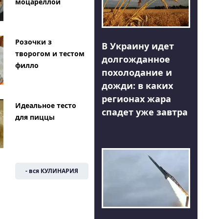
моцареллой
Розочки з
В Украину идет
творогом и тестом
долгожданное
филло
похолодание и
дожди: в каких
регионах жара
Идеальное тесто
спадет уже завтра
для пиццы
- вся КУЛИНАРИЯ