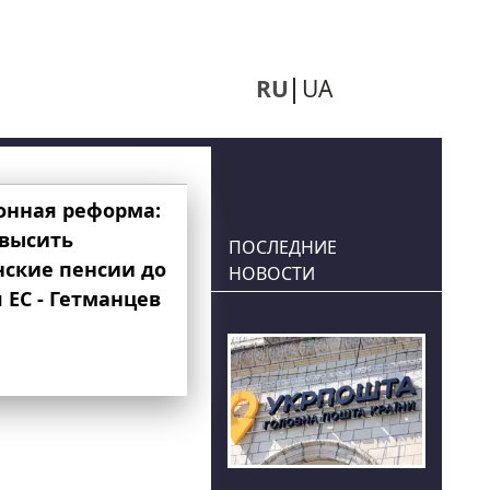
RU
UA
онная реформа:
овысить
ПОСЛЕДНИЕ
нские пенсии до
НОВОСТИ
 ЕС - Гетманцев