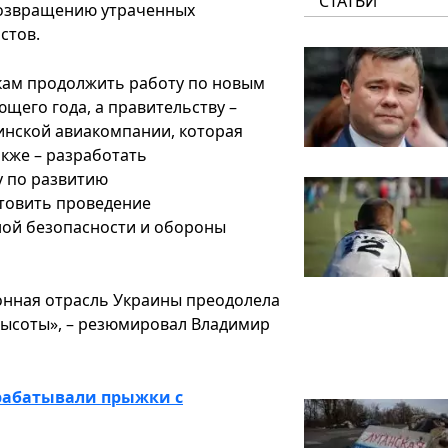
СТАТЬИ
возвращению утраченных
стов.
кам продолжить работу по новым
ющего года, а правительству –
аинской авиакомпании, которая
акже – разработать
у по развитию
товить проведение
ной безопасности и обороны
онная отрасль Украины преодолела
высоты», – резюмировал Владимир
трабатывали прыжки с