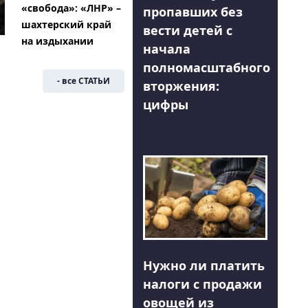
«свобода»: «ЛНР» –
пропавших без
шахтерский край
вести детей с
на издыхании
начала
полномасштабного
- все СТАТЬИ
вторжения:
цифры
Нужно ли платить
налоги с продажи
овощей из