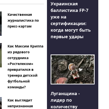
Украинская
баллистика FP-7
Качественная
уже на
журналистика по
сертификации:
пресс-картам
когда могут быть
первые удары
Как Максим Криппа
из рядового
сотрудника
«Ростелеком»
превратился в
тренера детской
футбольной
команды?
Луганщина -
лидер по
Как выглядит
количеству
непризнанная