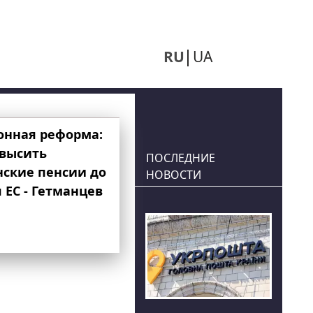
RU
UA
онная реформа:
овысить
ПОСЛЕДНИЕ
нские пенсии до
НОВОСТИ
 ЕС - Гетманцев