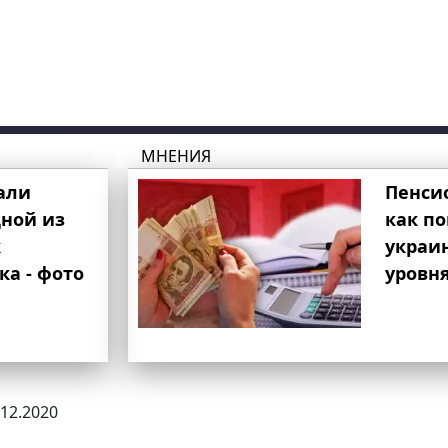
МНЕНИЯ
али
Пенси
ной из
как п
к
украи
ка - фото
уровня
.12.2020