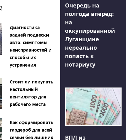
Очередь на
Й
полгода вперед:
на
Диагностика
оккупированной
задней подвески
Луганщине
авто: симптомы
нереально
неисправностей и
попасть к
способы их
нотариусу
устранения
Стоит ли покупать
настольный
вентилятор для
рабочего места
Как сформировать
гардероб для всей
ВПЛ из
семьи без лишних