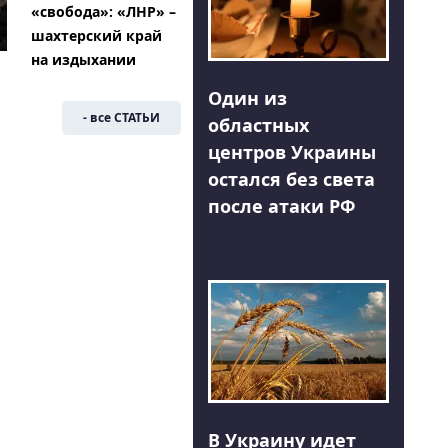
«свобода»: «ЛНР» –
шахтерский край
на издыхании
Один из
- все СТАТЬИ
областных
центров Украины
остался без света
после атаки РФ
В Украину идет