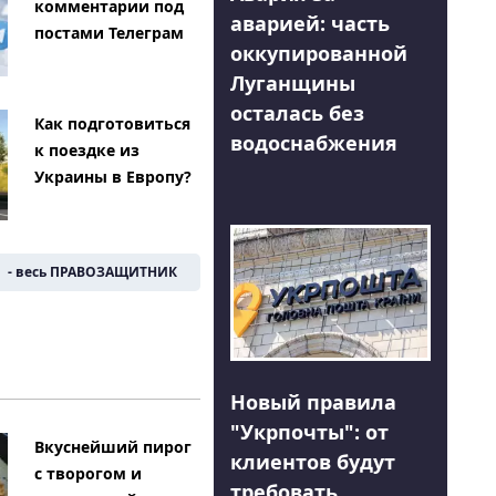
комментарии под
аварией: часть
постами Телеграм
оккупированной
Луганщины
осталась без
Как подготовиться
водоснабжения
к поездке из
Украины в Европу?
- весь ПРАВОЗАЩИТНИК
Новый правила
"Укрпочты": от
Вкуснейший пирог
клиентов будут
с творогом и
требовать