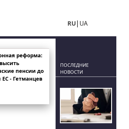
RU
UA
онная реформа:
овысить
ПОСЛЕДНИЕ
нские пенсии до
НОВОСТИ
 ЕС - Гетманцев