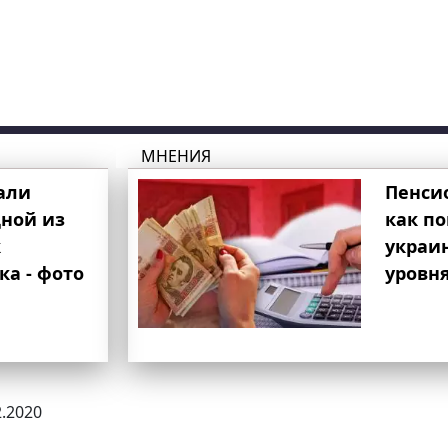
МНЕНИЯ
али
Пенси
ной из
как п
к
украи
ка - фото
уровня
2.2020