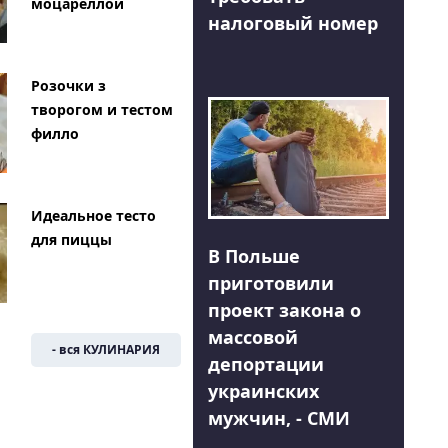
моцареллой
налоговый номер
Розочки з
творогом и тестом
филло
Идеальное тесто
для пиццы
В Польше
приготовили
проект закона о
массовой
- вся КУЛИНАРИЯ
депортации
украинских
мужчин, - СМИ