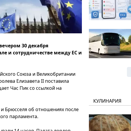
вечером 30 декабря
ле и сотрудничестве между ЕС и
ейского Союза и Великобритании
ролева Елизавета II поставила
щает Час Пик со ссылкой на
КУЛИНАРИЯ
 и Брюсселя об отношениях после
кого парламента.
вали 14 часов. Палата лордов