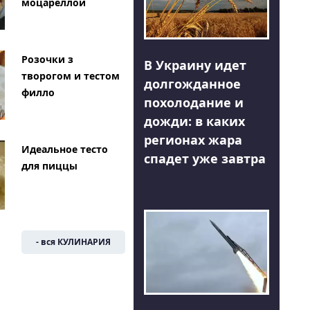
моцареллой
Розочки з
В Украину идет
творогом и тестом
долгожданное
филло
похолодание и
дожди: в каких
регионах жара
Идеальное тесто
спадет уже завтра
для пиццы
- вся КУЛИНАРИЯ