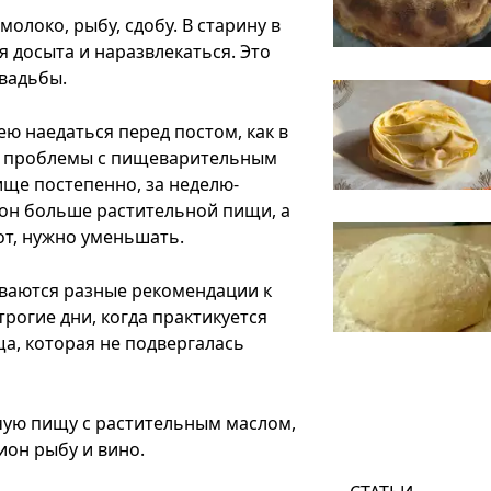
олоко, рыбу, сдобу. В старину в
 досыта и наразвлекаться. Это
свадьбы.
ю наедаться перед постом, как в
ые проблемы с пищеварительным
ище постепенно, за неделю-
ион больше растительной пищи, а
от, нужно уменьшать.
иваются разные рекомендации к
трогие дни, когда практикуется
а, которая не подвергалась
чую пищу с растительным маслом,
ион рыбу и вино.