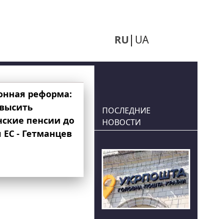
RU
UA
онная реформа:
овысить
ПОСЛЕДНИЕ
нские пенсии до
НОВОСТИ
 ЕС - Гетманцев