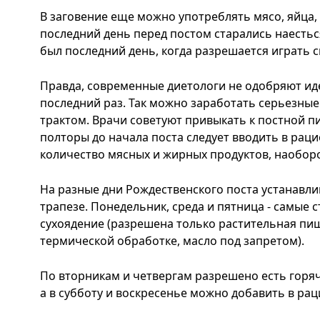
В заговение еще можно употреблять мясо, яйца, м
последний день перед постом старались наесться
был последний день, когда разрешается играть 
Правда, современные диетологи не одобряют иде
последний раз. Так можно заработать серьезн
трактом. Врачи советуют привыкать к постной п
полторы до начала поста следует вводить в рац
количество мясных и жирных продуктов, наобор
На разные дни Рождественского поста устанавл
трапезе. Понедельник, среда и пятница - самые с
сухоядение (разрешена только растительная пищ
термической обработке, масло под запретом).
По вторникам и четвергам разрешено есть горя
а в субботу и воскресенье можно добавить в рац