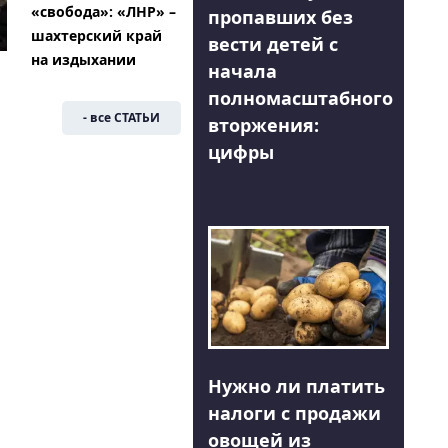
«свобода»: «ЛНР» –
пропавших без
шахтерский край
вести детей с
на издыхании
начала
полномасштабного
- все СТАТЬИ
вторжения:
цифры
Нужно ли платить
налоги с продажи
овощей из