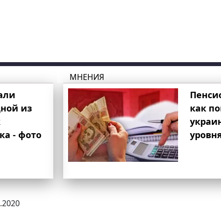
МНЕНИЯ
али
Пенси
ной из
как п
к
украи
ка - фото
уровня
1.2020