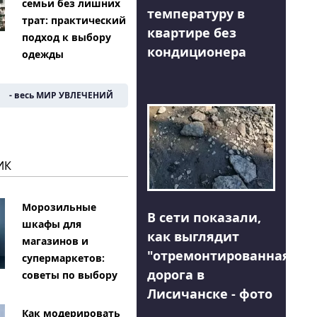
семьи без лишних
температуру в
трат: практический
квартире без
подход к выбору
кондиционера
одежды
- весь МИР УВЛЕЧЕНИЙ
ИК
Морозильные
В сети показали,
шкафы для
как выглядит
магазинов и
"отремонтированная"
супермаркетов:
дорога в
советы по выбору
Лисичанске - фото
Как модерировать