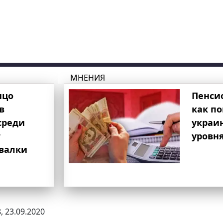
МНЕНИЯ
ицо
Пенси
в
как п
среди
украи
т
уровня
свалки
, 23.09.2020