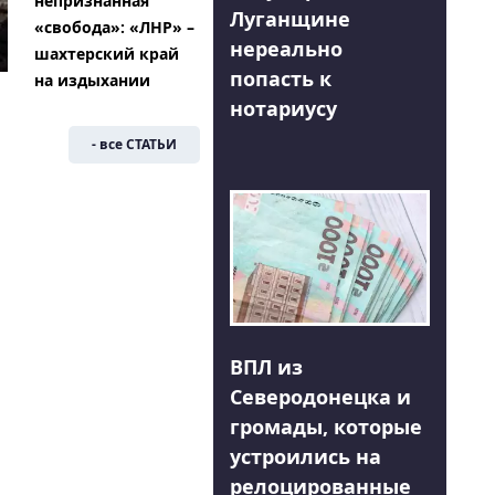
непризнанная
Луганщине
«свобода»: «ЛНР» –
нереально
шахтерский край
попасть к
на издыхании
нотариусу
- все СТАТЬИ
ВПЛ из
Северодонецка и
громады, которые
устроились на
релоцированные