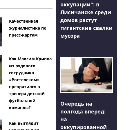
оккупации": в
Лисичанске среди
домов растут
Качественная
гигантские свалки
журналистика по
мусора
пресс-картам
Как Максим Криппа
из рядового
сотрудника
«Ростелеком»
превратился в
тренера детской
футбольной
Очередь на
команды?
полгода вперед:
на
Как выглядит
оккупированной