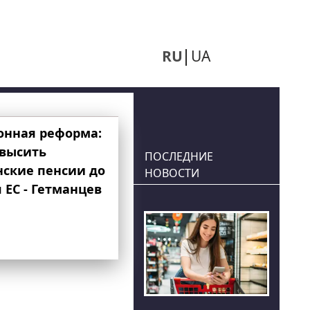
RU
UA
онная реформа:
овысить
ПОСЛЕДНИЕ
нские пенсии до
НОВОСТИ
 ЕС - Гетманцев