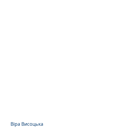
Віра Висоцька