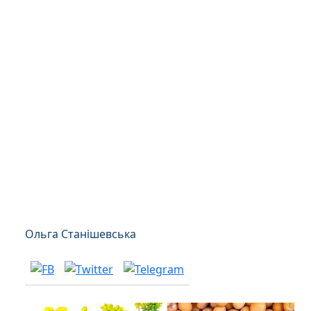
Ольга Станішевська