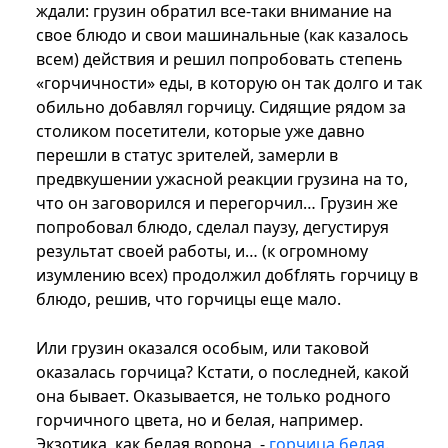
ждали: грузин обратил все-таки внимание на
свое блюдо и свои машинальные (как казалось
всем) действия и решил попробовать степень
«горчичности» еды, в которую он так долго и так
обильно добавлял горчицу. Сидящие рядом за
столиком посетители, которые уже давно
перешли в статус зрителей, замерли в
предвкушении ужасной реакции грузина на то,
что он заговорился и перегорчил… Грузин же
попробовал блюдо, сделал паузу, дегустируя
результат своей работы, и… (к огромному
изумлению всех) продолжил добfлять горчицу в
блюдо, решив, что горчицы еще мало.
Или грузин оказался особым, или таковой
оказалась горчица? Кстати, о последней, какой
она бывает. Оказывается, не только родного
горчичного цвета, но и белая, например.
Экзотика, как белая ворона, -
горчица белая
.