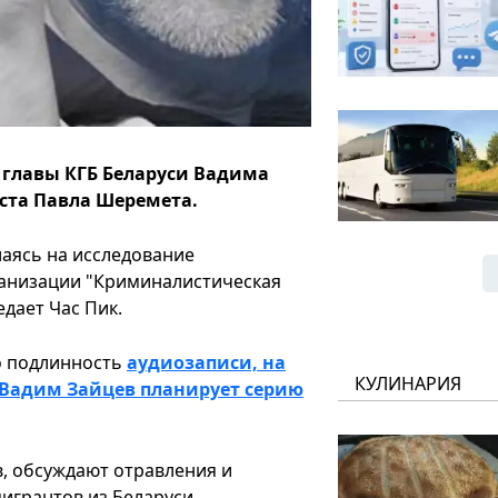
 главы КГБ Беларуси Вадима
ста Павла Шеремета.
лаясь на исследование
анизации "Криминалистическая
дает Час Пик.
ло подлинность
аудиозаписи, на
КУЛИНАРИЯ
х Вадим Зайцев планирует серию
в, обсуждают отравления и
игрантов из Беларуси.