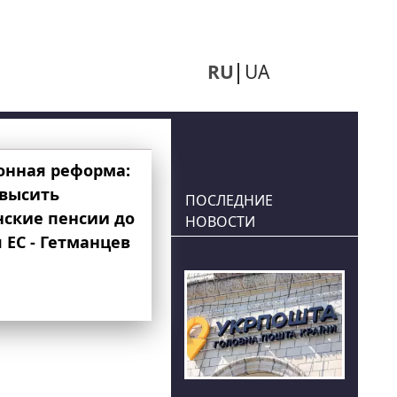
RU
UA
онная реформа:
овысить
ПОСЛЕДНИЕ
нские пенсии до
НОВОСТИ
 ЕС - Гетманцев