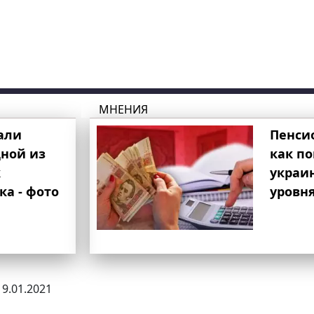
МНЕНИЯ
али
Пенси
ной из
как п
к
украи
ка - фото
уровня
19.01.2021