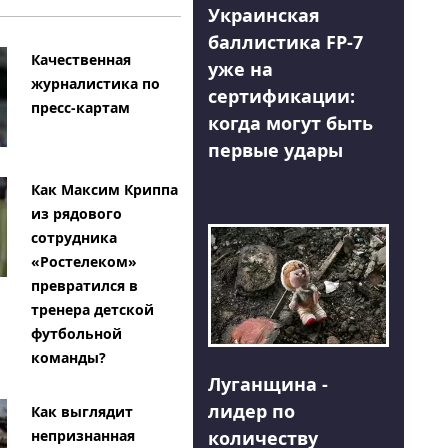
Украинская
баллистика FP-7
Качественная
уже на
журналистика по
сертификации:
пресс-картам
когда могут быть
первые удары
Как Максим Криппа
из рядового
сотрудника
«Ростелеком»
превратился в
тренера детской
футбольной
команды?
Луганщина -
лидер по
Как выглядит
количеству
непризнанная