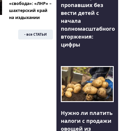
«свобода»: «ЛНР» –
пропавших без
шахтерский край
вести детей с
на издыхании
начала
полномасштабного
- все СТАТЬИ
вторжения:
цифры
Нужно ли платить
налоги с продажи
овощей из