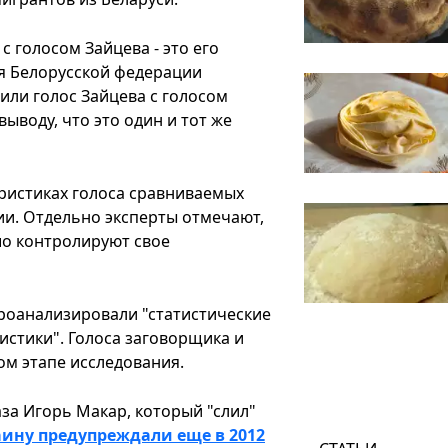
 голосом Зайцева - это его
ля Белорусской федерации
или голос Зайцева с голосом
ыводу, что это один и тот же
еристиках голоса сравниваемых
нии. Отдельно эксперты отмечают,
шо контролируют свое
проанализировали "статистические
истики". Голоса заговорщика и
ом этапе исследования.
а Игорь Макар, который "слил"
ину предупреждали еще в 2012