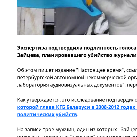
Экспертиза подтвердила подлинность голоса
Зайцева, планировавшего убийство журнали
Об этом пишет издание "Настоящее время", ссы
петербургской автономной некоммерческой орг
лаборатория аудиовизуальных документов", пере
Как утверждается, это исследование подтверди
которой глава КГБ Беларуси в 2008-2012 года
политических убийств
.
На записи трое мужчин, один из которых - Зайце
подрывы с помощью "закладок" политических эм