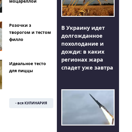
моцареллой
Розочки з
В Украину идет
творогом и тестом
долгожданное
филло
похолодание и
дожди: в каких
регионах жара
Идеальное тесто
спадет уже завтра
для пиццы
- вся КУЛИНАРИЯ