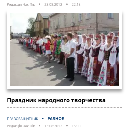
Редакція Час Пік
23:08:2012
22:18
Праздник народного творчества
РАЗНОЕ
ПРАВОЗАЩИТНИК
Редакція Час Пік
15:08:2012
15:00