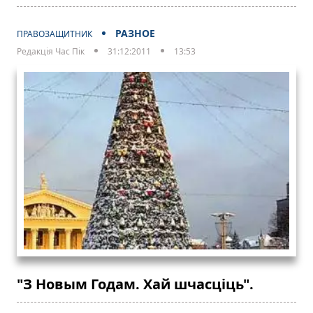
РАЗНОЕ
ПРАВОЗАЩИТНИК
Редакція Час Пік
31:12:2011
13:53
"З Новым Годам. Хай шчасцiць".