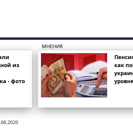
МНЕНИЯ
али
Пенси
ной из
как п
к
украи
ка - фото
уровня
8.06.2020