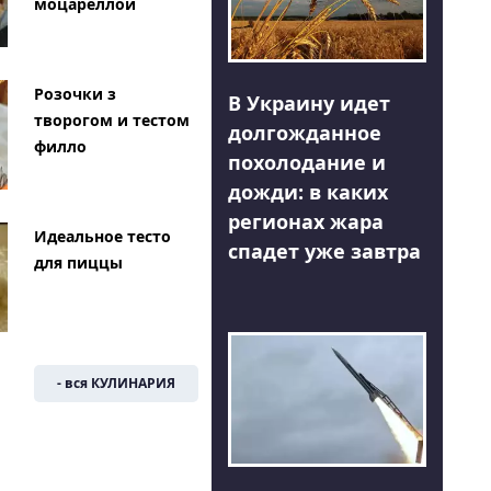
моцареллой
Розочки з
В Украину идет
творогом и тестом
долгожданное
филло
похолодание и
дожди: в каких
регионах жара
Идеальное тесто
спадет уже завтра
для пиццы
- вся КУЛИНАРИЯ