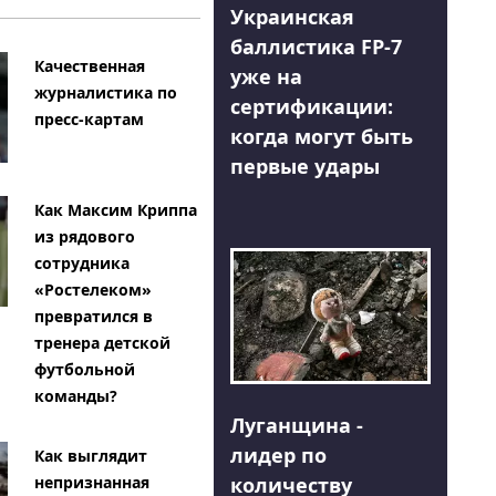
Украинская
баллистика FP-7
Качественная
уже на
журналистика по
сертификации:
пресс-картам
когда могут быть
первые удары
Как Максим Криппа
из рядового
сотрудника
«Ростелеком»
превратился в
тренера детской
футбольной
команды?
Луганщина -
лидер по
Как выглядит
количеству
непризнанная