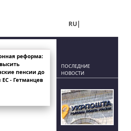
RU
UA
онная реформа:
овысить
ПОСЛЕДНИЕ
нские пенсии до
НОВОСТИ
 ЕС - Гетманцев