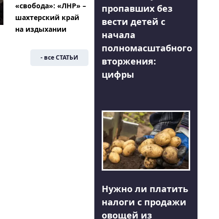
«свобода»: «ЛНР» –
пропавших без
шахтерский край
вести детей с
на издыхании
начала
полномасштабного
- все СТАТЬИ
вторжения:
цифры
Нужно ли платить
налоги с продажи
овощей из