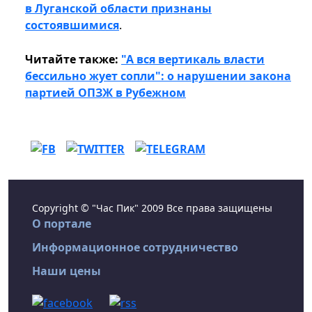
в Луганской области признаны
состоявшимися
.
Читайте также:
"А вся вертикаль власти
бессильно жует сопли": о нарушении закона
партией ОПЗЖ в Рубежном
Copyright © "Час Пик" 2009 Все права защищены
О портале
Информационное сотрудничество
Наши цены