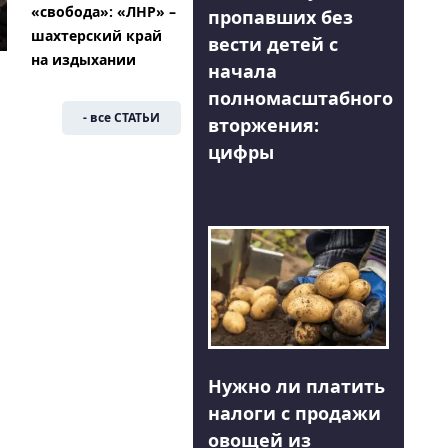
«свобода»: «ЛНР» –
пропавших без
шахтерский край
вести детей с
на издыхании
начала
полномасштабного
- все СТАТЬИ
вторжения:
цифры
Нужно ли платить
налоги с продажи
овощей из