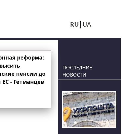
RU
UA
онная реформа:
овысить
ПОСЛЕДНИЕ
нские пенсии до
НОВОСТИ
 ЕС - Гетманцев