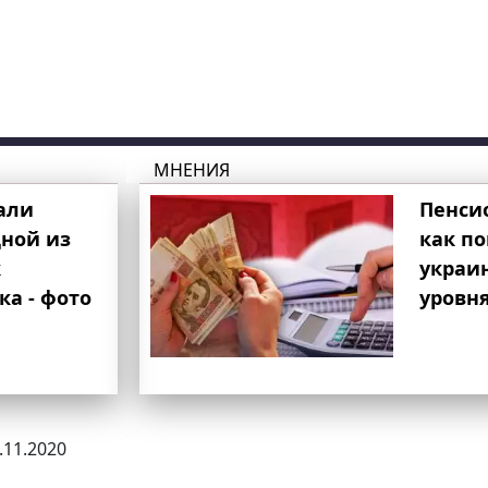
МНЕНИЯ
али
Пенси
ной из
как п
к
украи
ка - фото
уровня
2.11.2020