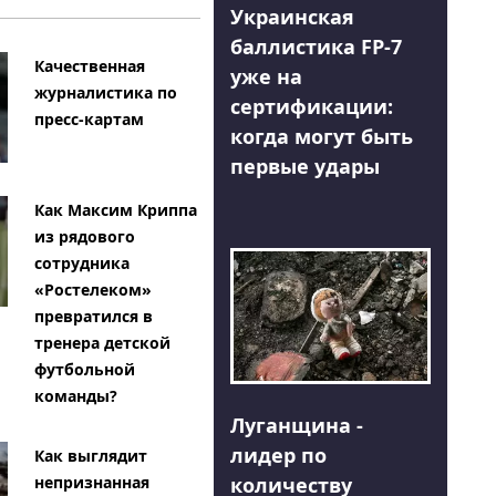
Украинская
баллистика FP-7
Качественная
уже на
журналистика по
сертификации:
пресс-картам
когда могут быть
первые удары
Как Максим Криппа
из рядового
сотрудника
«Ростелеком»
превратился в
тренера детской
футбольной
команды?
Луганщина -
лидер по
Как выглядит
количеству
непризнанная