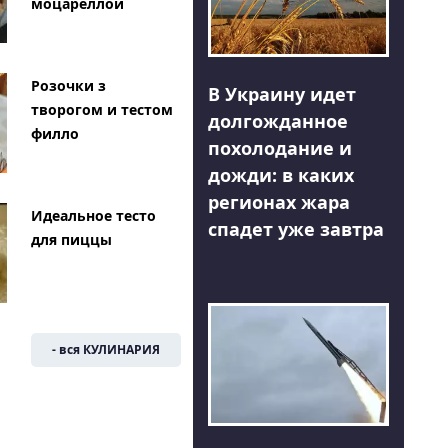
моцареллой
Розочки з
В Украину идет
творогом и тестом
долгожданное
филло
похолодание и
дожди: в каких
регионах жара
Идеальное тесто
спадет уже завтра
для пиццы
- вся КУЛИНАРИЯ