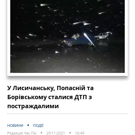
У Лисичанську, Попасній та
Борівському сталися ДТП з
постраждалими
НОВИНИ
ПОДІЇ
Редакція Час Пік
29:11:2021
16:49