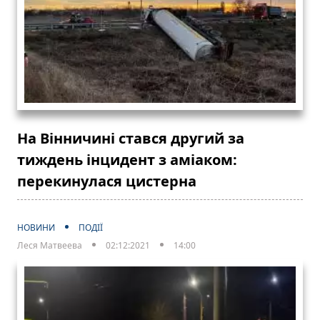
На Вінничині стався другий за
тиждень інцидент з аміаком:
перекинулася цистерна
НОВИНИ
ПОДІЇ
Леся Матвеева
02:12:2021
14:00