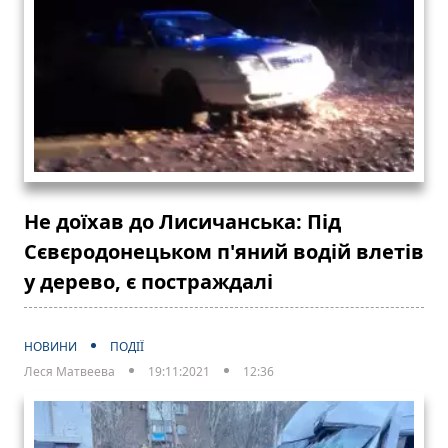
Не доїхав до Лисичанська: Під
Сєвєродонецьком п'яний водій влетів
у дерево, є постраждалі
НОВИНИ
ПОДІЇ
Леся Матвеева
19:11:2021
12:36