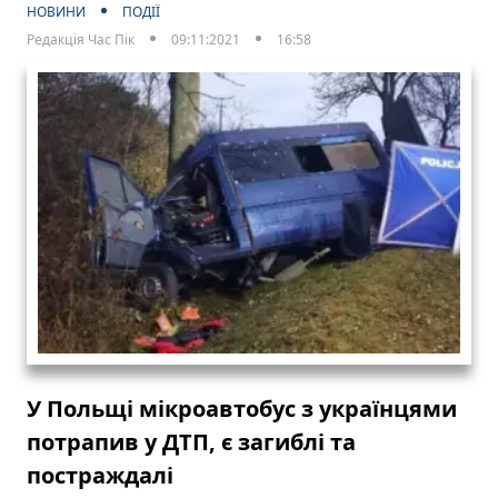
НОВИНИ
ПОДІЇ
Редакція Час Пік
09:11:2021
16:58
У Польщі мікроавтобус з українцями
потрапив у ДТП, є загиблі та
постраждалі