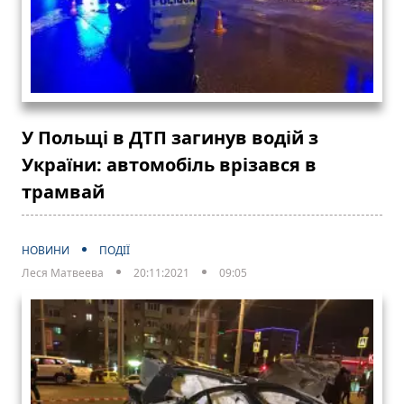
У Польщі в ДТП загинув водій з
України: автомобіль врізався в
трамвай
НОВИНИ
ПОДІЇ
Леся Матвеева
20:11:2021
09:05