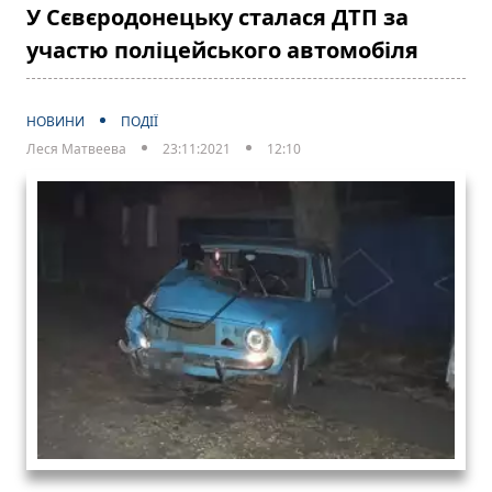
У Сєвєродонецьку сталася ДТП за
участю поліцейського автомобіля
НОВИНИ
ПОДІЇ
Леся Матвеева
23:11:2021
12:10