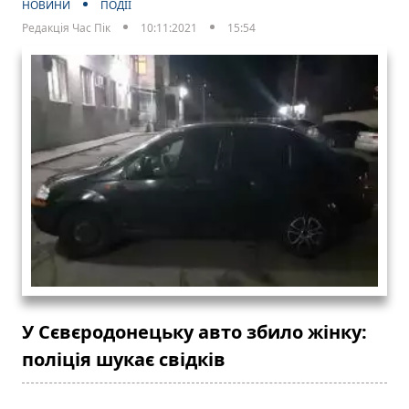
НОВИНИ
ПОДІЇ
Редакція Час Пік
10:11:2021
15:54
У Сєвєродонецьку авто збило жінку:
поліція шукає свідків