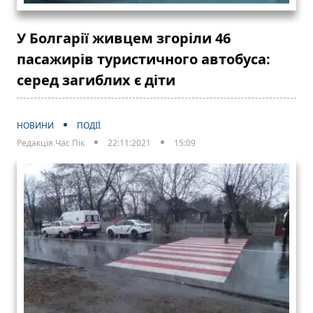
У Болгарії живцем згоріли 46
пасажирів туристичного автобуса:
серед загиблих є діти
НОВИНИ
ПОДІЇ
Редакція Час Пік
22:11:2021
15:09