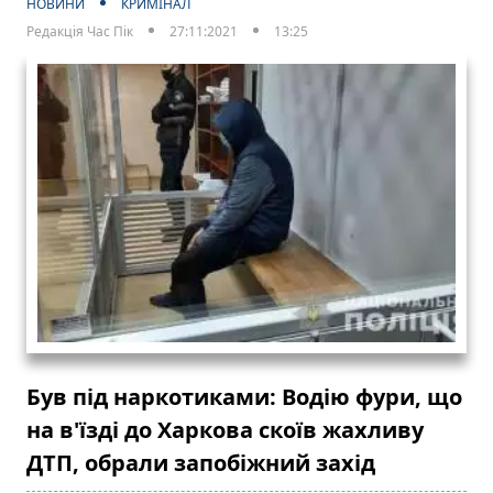
НОВИНИ
КРИМІНАЛ
Редакція Час Пік
27:11:2021
13:25
Був під наркотиками: Водію фури, що
на в'їзді до Харкова скоїв жахливу
ДТП, обрали запобіжний захід