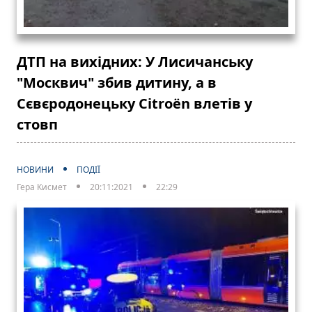
ДТП на вихідних: У Лисичанську
"Москвич" збив дитину, а в
Сєвєродонецьку Citroën влетів у
стовп
НОВИНИ
ПОДІЇ
Гера Кисмет
20:11:2021
22:29