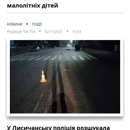
малолітніх дітей
НОВИНИ
ПОДІЇ
Редакція Час Пік
02:11:2021
16:43
У Лисичанську поліція розшукала