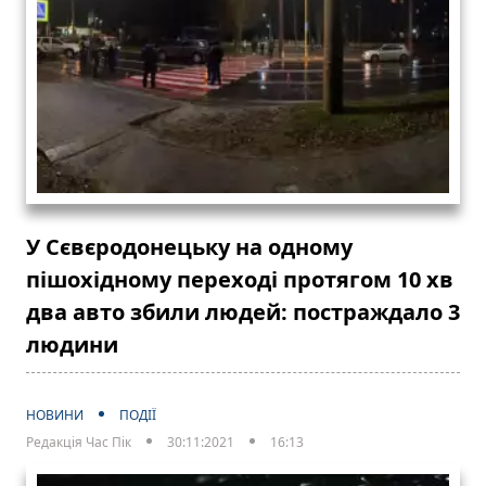
У Сєвєродонецьку на одному
пішохідному переході протягом 10 хв
два авто збили людей: постраждало 3
людини
НОВИНИ
ПОДІЇ
Редакція Час Пік
30:11:2021
16:13