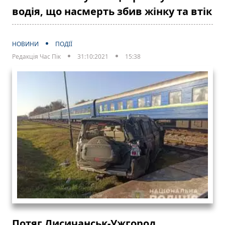
водія, що насмерть збив жінку та втік
НОВИНИ
ПОДІЇ
Редакція Час Пік
31:10:2021
15:38
Потяг Лисичанськ-Ужгород