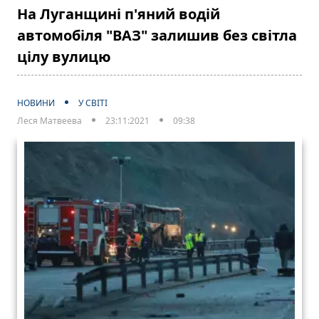
На Луганщині п'яний водій
автомобіля "ВАЗ" залишив без світла
цілу вулицю
НОВИНИ
У СВІТІ
Леся Матвеева
23:11:2021
09:38