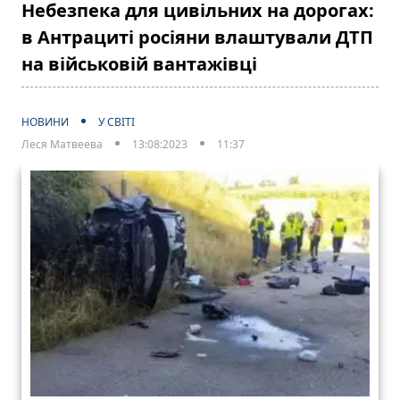
Небезпека для цивільних на дорогах:
в Антрациті росіяни влаштували ДТП
на військовій вантажівці
НОВИНИ
У СВІТІ
Леся Матвеева
13:08:2023
11:37