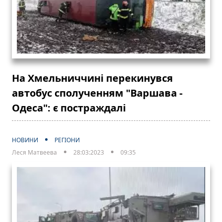
На Хмельниччині перекинувся
автобус сполученням "Варшава -
Одеса": є постраждалі
НОВИНИ
РЕГІОНИ
Леся Матвеева
28:03:2023
09:35