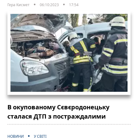
Гера Кисмет
06:10:2023
17:54
В окупованому Сєвєродонецьку
сталася ДТП з постраждалими
НОВИНИ
У СВІТІ