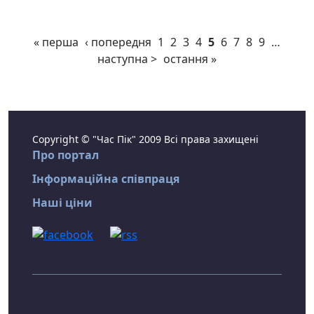
« перша
‹ попередня
1
2
3
4
5
6
7
8
9
…
наступна >
остання »
Copyright © "Час Пік" 2009 Всі права захищені
Про портал
Інформаційна співпраця
Наші ціни