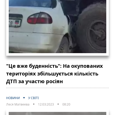
"Це вже буденність": На окупованих
територіях збільшується кількість
ДТП за участю росіян
НОВИНИ
У СВІТІ
Леся Матвеева
12:03:2023
08:20