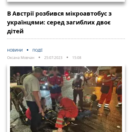
В Австрії розбився мікроавтобус з
українцями: серед загиблих двоє
дітей
НОВИНИ
ПОДІЇ
Оксана Мовчан
25:07:2023
15:08