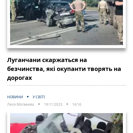
Луганчани скаржаться на
безчинства, які окупанти творять на
дорогах
НОВИНИ
У СВІТІ
Леся Матвеева
19:11:2023
14:16