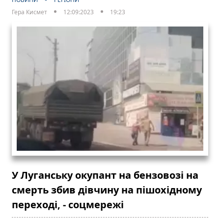
Гера Кисмет
12:09:2023
19:23
У Луганську окупант на бензовозі на
смерть збив дівчину на пішохідному
переході, - соцмережі