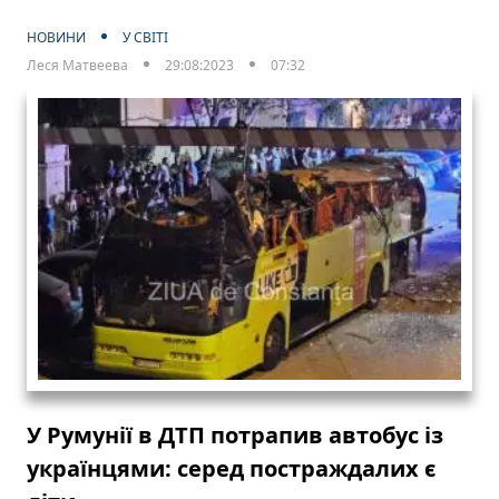
НОВИНИ
У СВІТІ
Леся Матвеева
29:08:2023
07:32
У Румунії в ДТП потрапив автобус із
українцями: серед постраждалих є