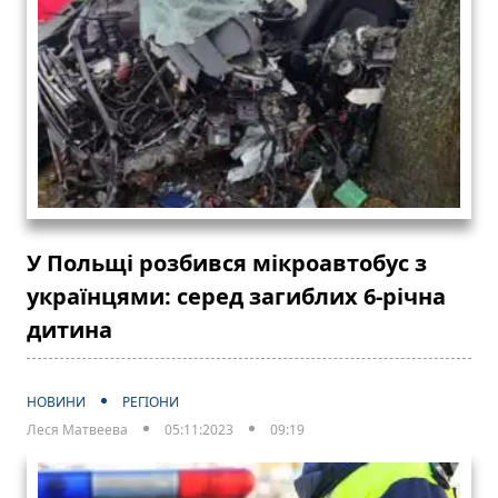
У Польщі розбився мікроавтобус з
українцями: серед загиблих 6-річна
дитина
НОВИНИ
РЕГІОНИ
Леся Матвеева
05:11:2023
09:19