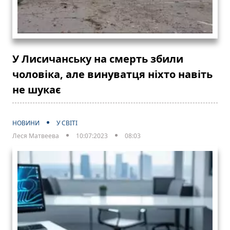
У Лисичанську на смерть збили
чоловіка, але винуватця ніхто навіть
не шукає
НОВИНИ
У СВІТІ
Леся Матвеева
10:07:2023
08:03