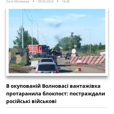
Леся Матвеева
09:06:2024
18:48
В окупованій Волновасі вантажівка
протаранила блокпост: постраждали
російські військові