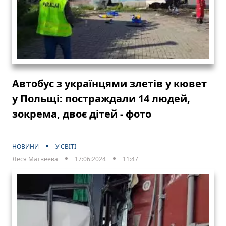
Автобус з українцями злетів у кювет
у Польщі: постраждали 14 людей,
зокрема, двоє дітей - фото
НОВИНИ
У СВІТІ
Леся Матвеева
17:06:2024
11:47