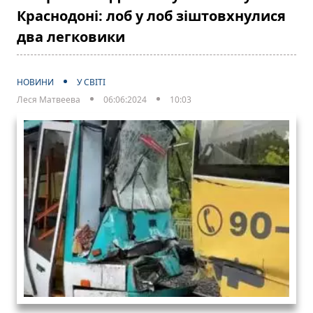
Краснодоні: лоб у лоб зіштовхнулися
два легковики
НОВИНИ
У СВІТІ
Леся Матвеева
06:06:2024
10:03