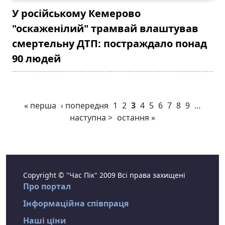
У російському Кемерово
"оскаженілий" трамвай влаштував
смертельну ДТП: постраждало понад
90 людей
« перша
‹ попередня
1
2
3
4
5
6
7
8
9
…
наступна >
остання »
Copyright © "Час Пік" 2009 Всі права захищені
Про портал
Інформаційна співпраця
Наші ціни