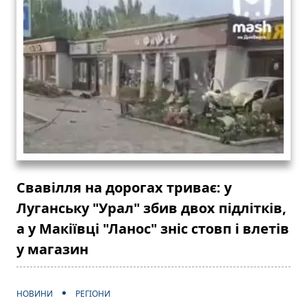
Свавілля на дорогах триває: у
Луганську "Урал" збив двох підлітків,
а у Макіївці "Ланос" зніс стовп і влетів
у магазин
НОВИНИ
РЕГІОНИ