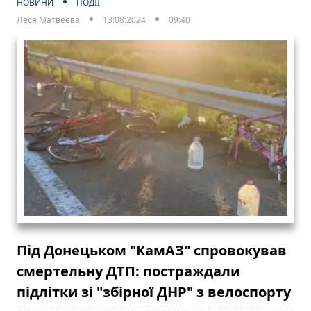
НОВИНИ
ПОДІЇ
Леся Матвеева
13:08:2024
09:40
Під Донецьком "КамАЗ" спровокував
смертельну ДТП: постраждали
підлітки зі "збірної ДНР" з велоспорту