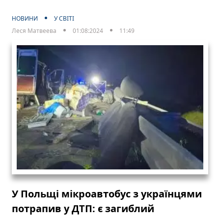
НОВИНИ
У СВІТІ
Леся Матвеева
01:08:2024
11:49
У Польщі мікроавтобус з українцями
потрапив у ДТП: є загиблий