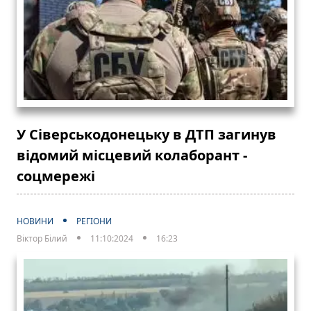
У Сіверськодонецьку в ДТП загинув
відомий місцевий колаборант -
соцмережі
НОВИНИ
РЕГІОНИ
Віктор Білий
11:10:2024
16:23