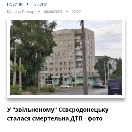
НОВИНИ
РЕГІОНИ
Марина Гончар
06:06:2024
22:22
У "звільненому" Сєвєродонецьку
сталася смертельна ДТП - фото