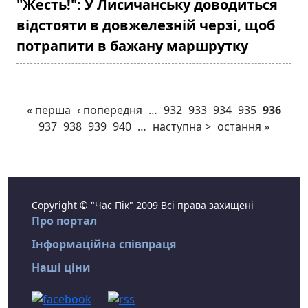
"Жесть!": У Лисичанську доводиться
відстояти в довжелезній черзі, щоб
потрапити в бажану маршрутку
« перша
‹ попередня
…
932
933
934
935
936
937
938
939
940
…
наступна >
остання »
Copyright © "Час Пік" 2009 Всі права захищені
Про портал
Інформаційна співпраця
Наші ціни