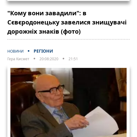
"Кому вони завадили": в
Сєвєродонецьку завелися знищувачі
дорожніх знаків (фото)
РЕГІОНИ
НОВИНИ
Гера Кисмет
20:08:2020
21:51