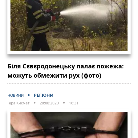
Біля Сєвєродонецьку палає пожежа:
можуть обмежити рух (фото)
РЕГІОНИ
НОВИНИ
Гера Кисмет
20:08:2020
16:31