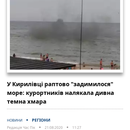
У Кирилівці раптово "задимилося"
море: курортників налякала дивна
темна хмара
РЕГІОНИ
НОВИНИ
Редакція Час Пік
21:08:2020
11:27