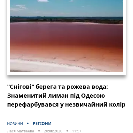
"Снігові" берега та рожева вода:
Знаменитий лиман під Одесою
перефарбувався у незвичайний колір
РЕГІОНИ
НОВИНИ
Леся Матвеева
20:08:2020
11:57