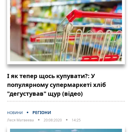
І як тепер щось купувати?: У
популярному супермаркеті хліб
"дегустував" щур (відео)
РЕГІОНИ
НОВИНИ
Леся Матвеева
20:08:2020
14:25