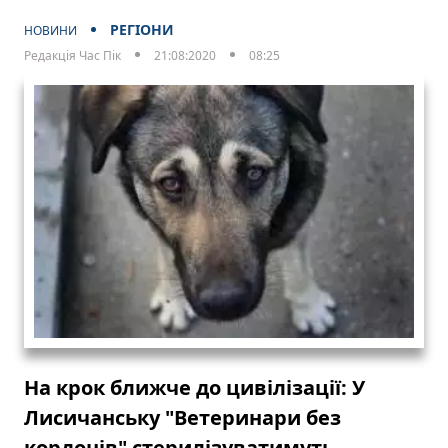
РЕГІОНИ
НОВИНИ
Редакція Час Пік
21:08:2020
08:25
На крок ближче до цивілізації: У
Лисичанську "Ветеринари без
кордонів" стерилізуватимуть