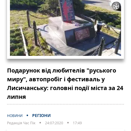
Подарунок від любителів "руського
миру", автопробіг і фестиваль у
Лисичанську: головні події міста за 24
липня
РЕГІОНИ
НОВИНИ
Редакція Час Пік
24:07:2020
17:49