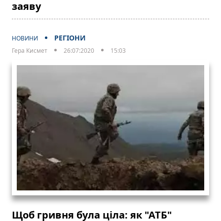
заяву
РЕГІОНИ
НОВИНИ
Гера Кисмет
26:07:2020
15:03
Щоб гривня була ціла: як "АТБ"