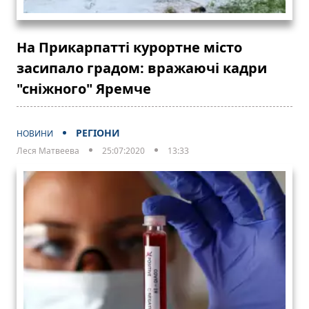
На Прикарпатті курортне місто
засипало градом: вражаючі кадри
"сніжного" Яремче
РЕГІОНИ
НОВИНИ
Леся Матвеева
25:07:2020
13:33