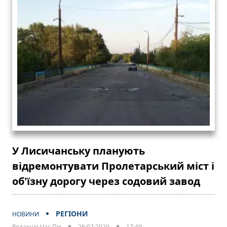
У Лисичанську планують
відремонтувати Пролетарський міст і
об'їзну дорогу через содовий завод
РЕГІОНИ
НОВИНИ
Редакція Час Пік
26:07:2020
17:49