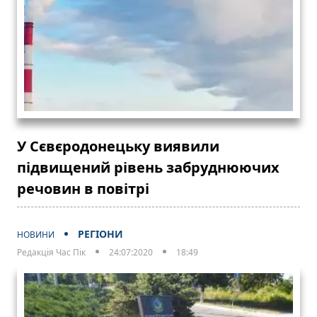
У Сєвєродонецьку виявили
підвищений рівень забруднюючих
речовин в повітрі
РЕГІОНИ
НОВИНИ
Редакція Час Пік
24:07:2020
18:49