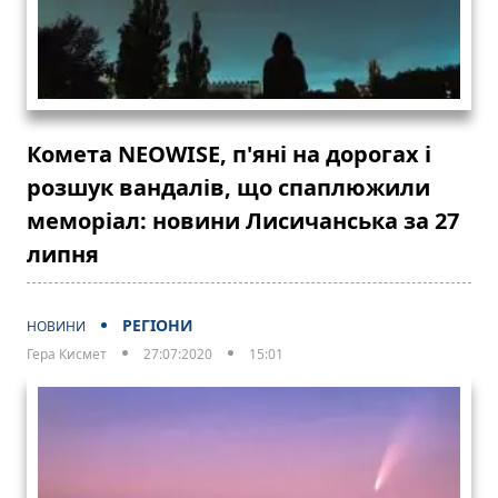
Комета NEOWISE, п'яні на дорогах і
розшук вандалів, що спаплюжили
меморіал: новини Лисичанська за 27
липня
РЕГІОНИ
НОВИНИ
Гера Кисмет
27:07:2020
15:01