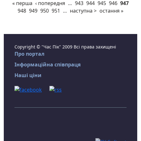
« перша
‹ попередня
…
943
944
945
946
947
948
949
950
951
…
наступна >
остання »
Copyright © "Час Пік" 2009 Всі права захищені
Про портал
Інформаційна співпраця
Наші ціни