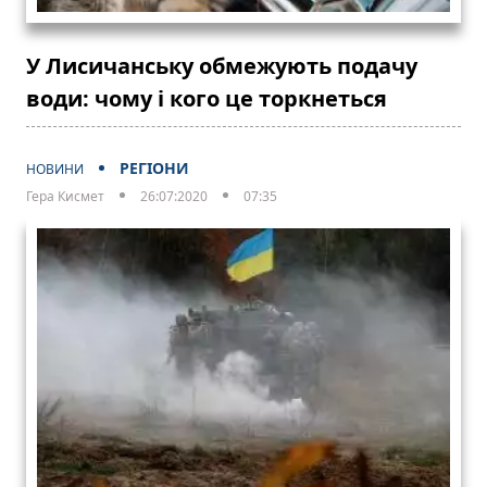
У Лисичанську обмежують подачу
води: чому і кого це торкнеться
РЕГІОНИ
НОВИНИ
Гера Кисмет
26:07:2020
07:35