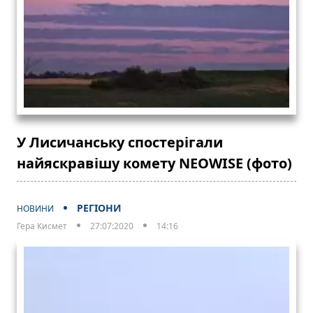
У Лисичанську спостерігали
найяскравішу комету NEOWISE (фото)
РЕГІОНИ
НОВИНИ
Гера Кисмет
27:07:2020
14:16