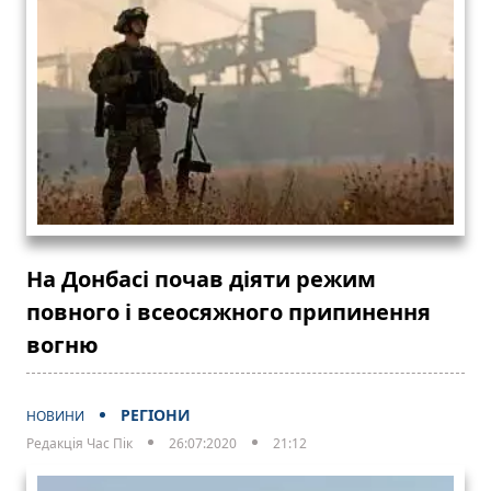
На Донбасі почав діяти режим
повного і всеосяжного припинення
вогню
РЕГІОНИ
НОВИНИ
Редакція Час Пік
26:07:2020
21:12