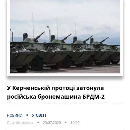
У Керченській протоці затонула
російська бронемашина БРДМ-2
У СВІТІ
НОВИНИ
Леся Матвеева
25:07:2020
10:00