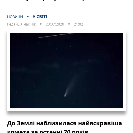
У СВІТІ
НОВИНИ
Редакція Час Пік
23:07:2020
21:02
До Землі наблизилася найяскравіша
комета за останні 70 років