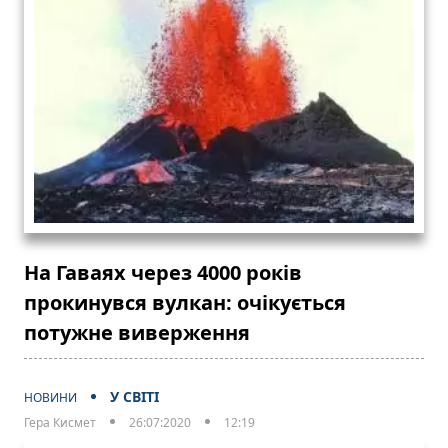
На Гаваях через 4000 років
прокинувся вулкан: очікується
потужне виверження
У СВІТІ
НОВИНИ
Гера Кисмет
26:07:2020
12:19