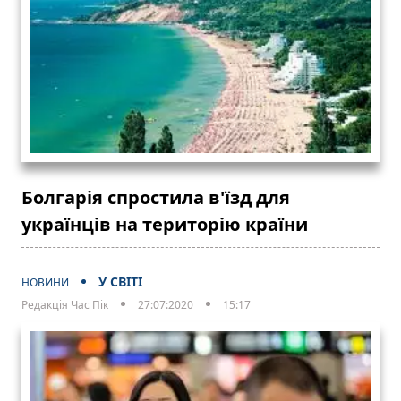
Болгарія спростила в'їзд для
українців на територію країни
У СВІТІ
НОВИНИ
Редакція Час Пік
27:07:2020
15:17