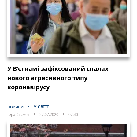
У В'єтнамі зафіксований спалах
нового агресивного типу
коронавірусу
У СВІТІ
НОВИНИ
Гера Кисмет
27:07:2020
07:40