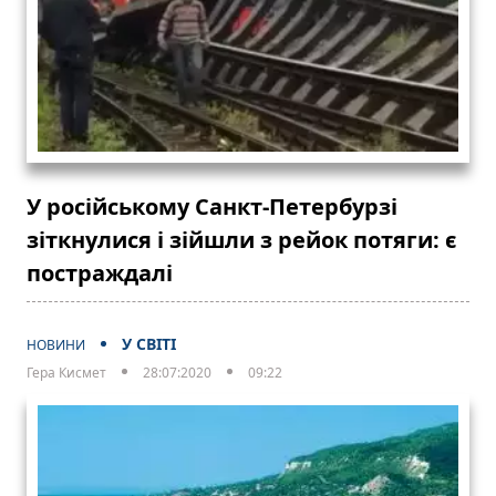
У російському Санкт-Петербурзі
зіткнулися і зійшли з рейок потяги: є
постраждалі
У СВІТІ
НОВИНИ
Гера Кисмет
28:07:2020
09:22