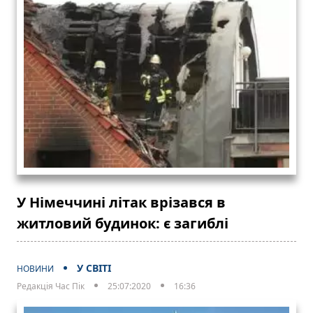
У Німеччині літак врізався в
житловий будинок: є загиблі
У СВІТІ
НОВИНИ
Редакція Час Пік
25:07:2020
16:36