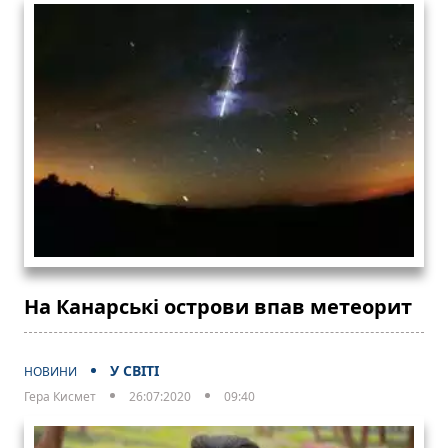
На Канарські острови впав метеорит
У СВІТІ
НОВИНИ
Гера Кисмет
26:07:2020
09:40