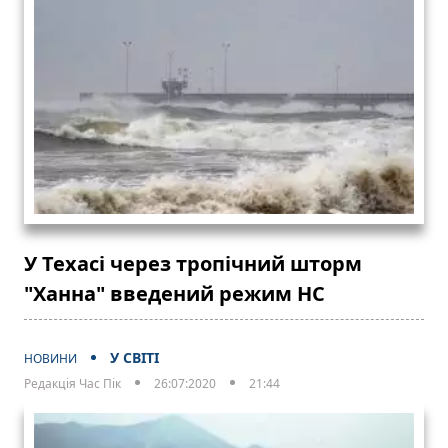
У Техасі через тропічний шторм
"Ханна" введений режим НС
У СВІТІ
НОВИНИ
Редакція Час Пік
26:07:2020
21:44