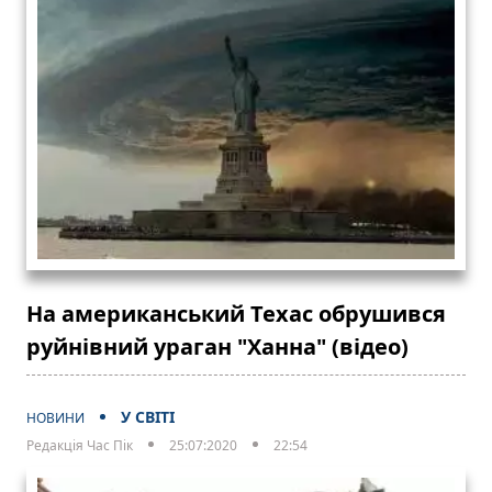
На американський Техас обрушився
руйнівний ураган "Ханна" (відео)
У СВІТІ
НОВИНИ
Редакція Час Пік
25:07:2020
22:54