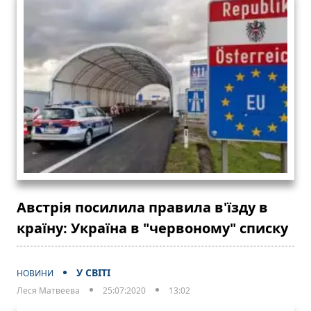
Австрія посилила правила в'їзду в
країну: Україна в "червоному" списку
У СВІТІ
НОВИНИ
Леся Матвеева
25:07:2020
13:02