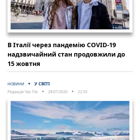
В Італії через пандемію COVID-19
надзвичайний стан продовжили до
15 жовтня
У СВІТІ
НОВИНИ
Редакція Час Пік
28:07:2020
22:35