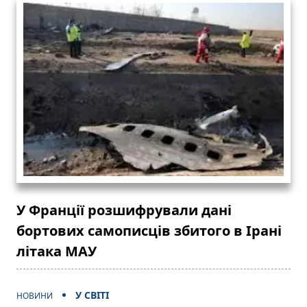
У Франції розшифрували дані
бортових самописців збитого в Ірані
літака МАУ
У СВІТІ
НОВИНИ