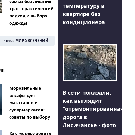
семьи без лишних
температуру в
трат: практический
квартире без
подход к выбору
кондиционера
одежды
- весь МИР УВЛЕЧЕНИЙ
ИК
Морозильные
В сети показали,
шкафы для
как выглядит
магазинов и
"отремонтированная"
супермаркетов:
дорога в
советы по выбору
Лисичанске - фото
Как модерировать