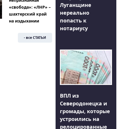
непризнанная
Луганщине
«свобода»: «ЛНР» –
нереально
шахтерский край
попасть к
на издыхании
нотариусу
- все СТАТЬИ
ВПЛ из
Северодонецка и
громады, которые
устроились на
релоцированные