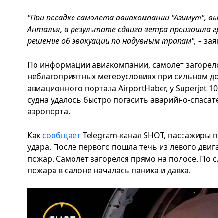
"При посадке самолета авиакомпании "Азимут", вы
Анталья, в результате сдвига ветра произошла г
решение об эвакуации по надувным трапам", –
зая
По информации авиакомпании, самолет загорелс
неблагоприятных метеоусловиях при сильном до
авиационного портала AirportHaber, у Superjet 1
судна удалось быстро погасить аварийно-спасат
аэропорта.
Как
сообщает
Telegram-канал SHOT, пассажиры п
удара. После первого пошла течь из левого двига
пожар. Самолет загорелся прямо на полосе. По с
пожара в салоне началась паника и давка.