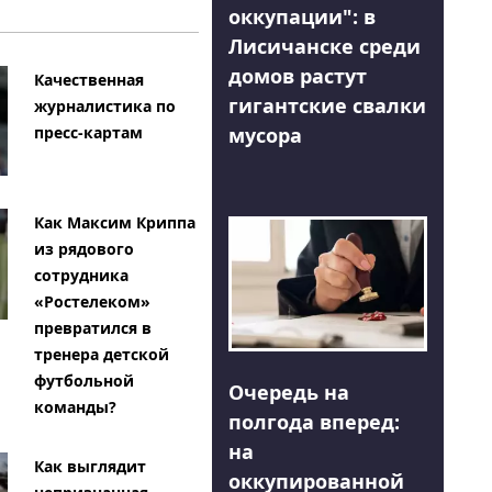
оккупации": в
Лисичанске среди
домов растут
Качественная
гигантские свалки
журналистика по
мусора
пресс-картам
Как Максим Криппа
из рядового
сотрудника
«Ростелеком»
превратился в
тренера детской
футбольной
Очередь на
команды?
полгода вперед:
на
Как выглядит
оккупированной