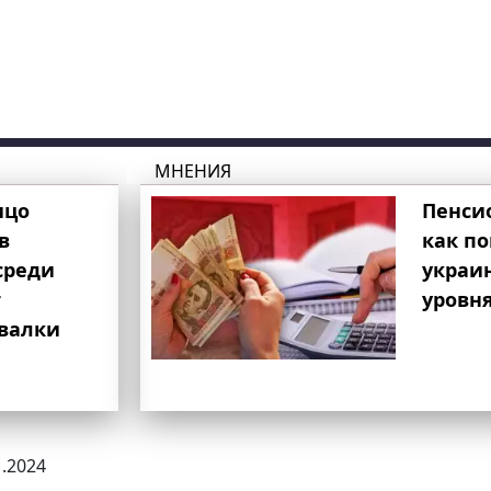
МНЕНИЯ
ицо
Пенси
в
как п
среди
украи
т
уровня
свалки
1.2024