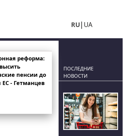
RU
UA
онная реформа:
овысить
ПОСЛЕДНИЕ
нские пенсии до
НОВОСТИ
 ЕС - Гетманцев