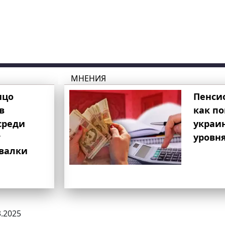
МНЕНИЯ
ицо
Пенси
в
как п
среди
украи
т
уровня
свалки
3.2025