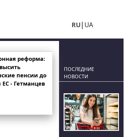
RU
UA
онная реформа:
овысить
ПОСЛЕДНИЕ
нские пенсии до
НОВОСТИ
 ЕС - Гетманцев