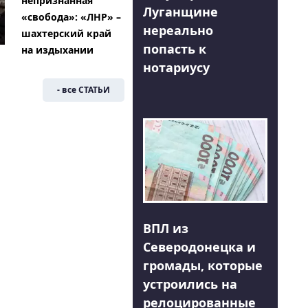
непризнанная
Луганщине
«свобода»: «ЛНР» –
нереально
шахтерский край
попасть к
на издыхании
нотариусу
- все СТАТЬИ
ВПЛ из
Северодонецка и
громады, которые
устроились на
релоцированные