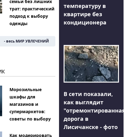
семьи без лишних
температуру в
трат: практический
квартире без
подход к выбору
кондиционера
одежды
- весь МИР УВЛЕЧЕНИЙ
ИК
Морозильные
В сети показали,
шкафы для
как выглядит
магазинов и
"отремонтированная"
супермаркетов:
дорога в
советы по выбору
Лисичанске - фото
Как модерировать