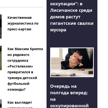
оккупации": в
Лисичанске среди
домов растут
Качественная
гигантские свалки
журналистика по
мусора
пресс-картам
Как Максим Криппа
из рядового
сотрудника
«Ростелеком»
превратился в
тренера детской
футбольной
Очередь на
команды?
полгода вперед:
на
Как выглядит
оккупированной