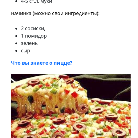
4-5 ст.л. муки
начинка (можно свои ингредиенты):
2 сосиски,
1 помидор
зелень
сыр
Что вы знаете о пицце?