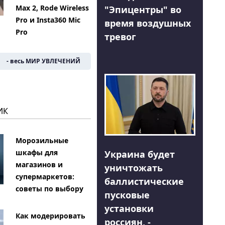
Max 2, Rode Wireless
"Эпицентры" во
Pro и Insta360 Mic
время воздушных
Pro
тревог
- весь МИР УВЛЕЧЕНИЙ
ИК
Морозильные
шкафы для
Украина будет
магазинов и
уничтожать
супермаркетов:
баллистические
советы по выбору
пусковые
установки
Как модерировать
россиян, -