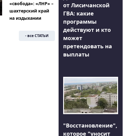
«свобода»: «ЛНР» –
от Лисичанской
шахтерский край
ГВА: какие
на издыхании
программы
действуют и кто
- все СТАТЬИ
может
претендовать на
выплаты
"Восстановление",
которое "уносит