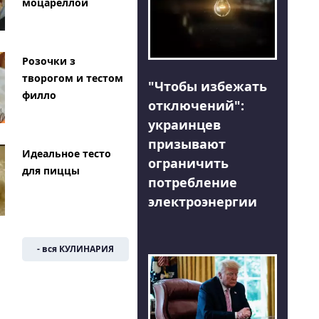
моцареллой
Розочки з
творогом и тестом
"Чтобы избежать
филло
отключений":
украинцев
призывают
Идеальное тесто
ограничить
для пиццы
потребление
электроэнергии
- вся КУЛИНАРИЯ