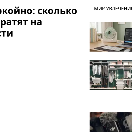
окойно: сколько
МИР УВЛЕЧЕНИ
тратят на
сти