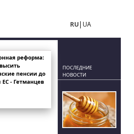
RU
UA
онная реформа:
овысить
ПОСЛЕДНИЕ
нские пенсии до
НОВОСТИ
 ЕС - Гетманцев