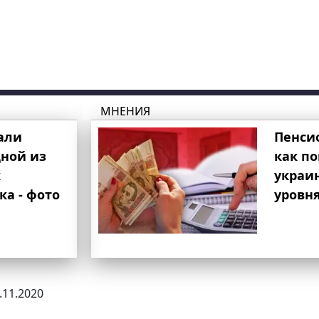
МНЕНИЯ
али
Пенси
ной из
как п
к
украи
ка - фото
уровня
3.11.2020