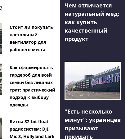
Чем отличается
Й
натуральный мед:
как купить
Стоит ли покупать
качественный
настольный
продукт
вентилятор для
рабочего места
Как сформировать
гардероб для всей
семьи без лишних
трат: практический
подход к выбору
одежды
"Есть несколько
минут": украинцев
Битва 32-bit float
призывают
радиосистем: DJI
покидать
Mic 3, Hollyland Lark