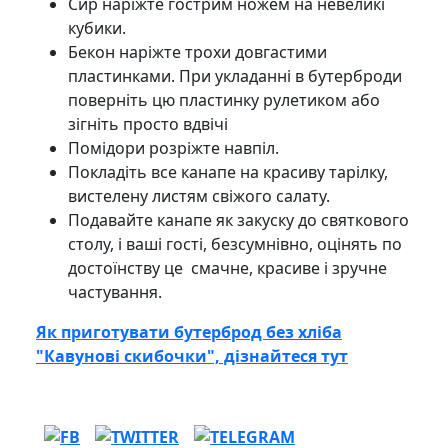
Сир наріжте гострим ножем на невеликі
кубики.
Бекон наріжте трохи довгастими
пластинками. При укладанні в бутерброди
поверніть цю пластинку рулетиком або
зігніть просто вдвічі
Помідори розріжте навпіл.
Покладіть все канапе на красиву тарілку,
вистелену листям свіжого салату.
Подавайте канапе як закуску до святкового
столу, і ваші гості, безсумнівно, оцінять по
достоїнству це смачне, красиве і зручне
частування.
Як приготувати бутерброд без хліба
"Кавунові скибочки", дізнайтеся тут