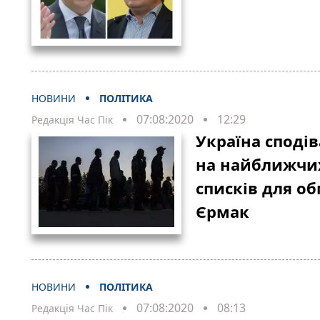
НОВИНИ
ПОЛІТИКА
07:08:2020
12:29
Редакція Час Пік
Україна споді
на найближчих
списків для о
Єрмак
НОВИНИ
ПОЛІТИКА
07:08:2020
08:13
Редакція Час Пік