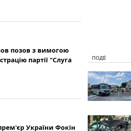
ов позов з вимогою
ПОДІЇ
трацію партії "Слуга
прем'єр України Фокін