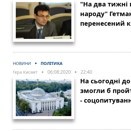
"На два тижні 
народу" Гетма
перенесений к
НОВИНИ
ПОЛІТИКА
06:08:2020
22:40
Гера Кисмет
На сьогодні д
змогли б пройт
- соцопитуван