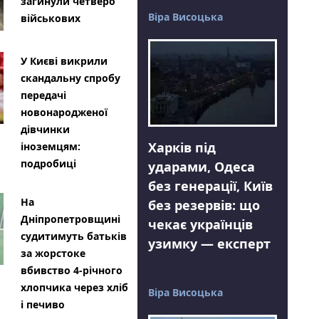
загинули четверо
Віра Висоцька
військових
У Києві викрили
скандальну спробу
передачі
новонародженої
дівчинки
Харків під
іноземцям:
подробиці
ударами, Одеса
без генерації, Київ
На
без резервів: що
Дніпропетровщині
чекає українців
судитимуть батьків
узимку — експерт
за жорстоке
вбивство 4-річного
хлопчика через хліб
Віра Висоцька
і печиво