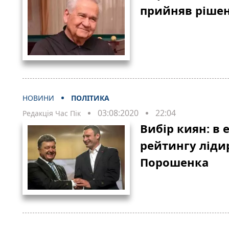
прийняв рішен
НОВИНИ
ПОЛІТИКА
03:08:2020
22:04
Редакція Час Пік
Вибір киян: в
рейтингу ліди
Порошенка