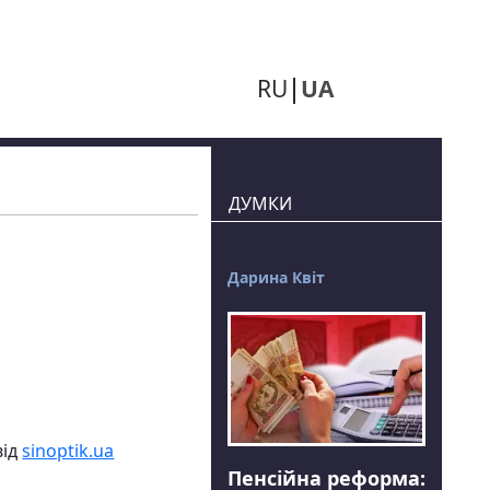
RU
UA
ДУМКИ
Дарина Квіт
від
sinoptik.ua
Пенсійна реформа: