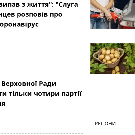
випав з життя": "Слуга
нцев розповів про
оронавірус
о Верховної Ради
и тільки чотири партії
ня
РЕГІОНИ