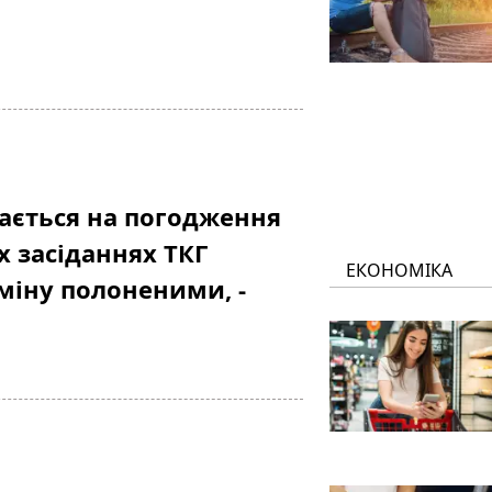
вається на погодження
 засіданнях ТКГ
ЕКОНОМІКА
бміну полоненими, -