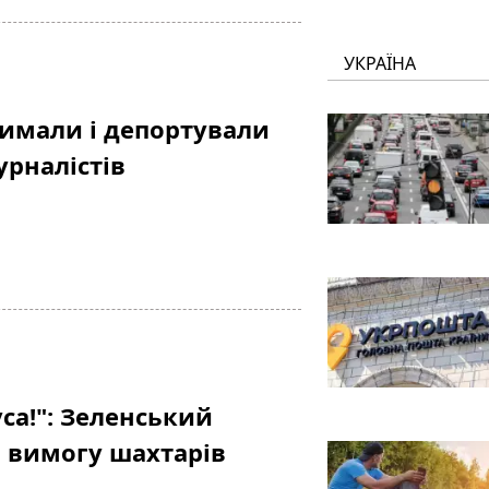
УКРАЇНА
римали і депортували
урналістів
са!": Зеленський
а вимогу шахтарів