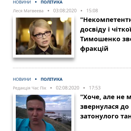
НОВИНИ
ПОЛІТИКА
03:08:2020
15:08
Леся Матвеева
"Некомпетентні
досвіду і чітко
Тимошенко зве
фракцій
НОВИНИ
ПОЛІТИКА
02:08:2020
17:53
Редакція Час Пік
"Хоче, але не 
звернулася до
затонулого та