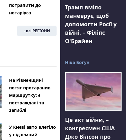
потрапити до
Трамп вміло
нотаріуса
маневрує, щоб
допомогти Росії у
- всі РЕГІОНИ
війні, – Філіпс
О'Брайен
Ніка Богун
На Рівненщині
потяг протаранив
маршрутку: є
постраждалі та
загиблі
Це акт війни, –
У Києві авто влетіло
конгресмен США
у підземний
Джо Вілсон про