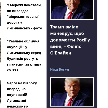
У мережі показали,
як виглядає
"відремонтована"
дорога у
Трамп вміло
Лисичанську - фото
маневрує, щоб
допомогти Росії у
"Реальне обличчя
війні, – Філіпс
окупації": у
О'Брайен
Лисичанську серед
будинків ростуть
гігантські звалища
Ніка Богун
сміття
Черга на півроку
вперед: на
окупованій
Луганщині
неможливо