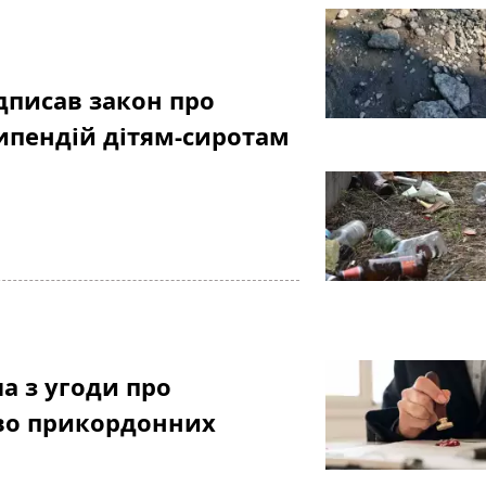
дписав закон про
ипендій дітям-сиротам
а з угоди про
во прикордонних