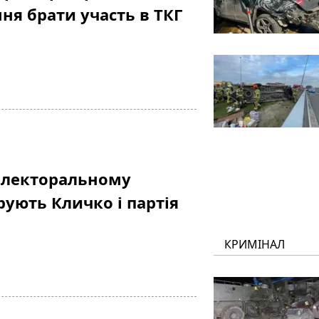
ня брати участь в ТКГ
 електоральному
рують Кличко і партія
КРИМІНАЛ