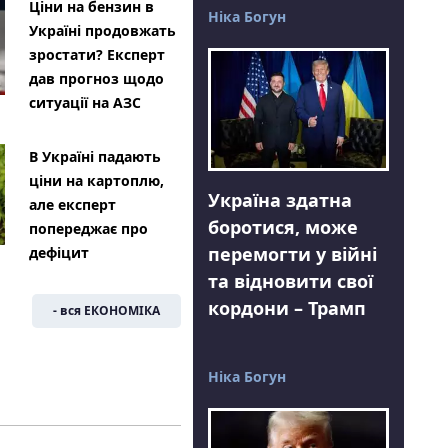
Ціни на бензин в
Ніка Богун
Україні продовжать
зростати? Експерт
дав прогноз щодо
ситуації на АЗС
В Україні падають
ціни на картоплю,
Україна здатна
але експерт
боротися, може
попереджає про
перемогти у війні
дефіцит
та відновити свої
кордони – Трамп
- вся ЕКОНОМІКА
Ніка Богун