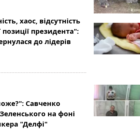
сть, хаос, відсутність
ї позиції президента":
рнулася до лідерів
може?": Савченко
 Зеленського на фоні
нкера "Делфі"