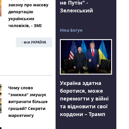
не Путін" -
закону про масову
Зеленський
депортацію
українських
чоловіків, - ЗМІ
Ніка Богун
- вся УКРАЇНА
Україна здатна
Чому слово
боротися, може
"знижка" змушує
перемогти у війні
витрачати більше
та відновити свої
грошей? Секрети
кордони – Трамп
маркетингу