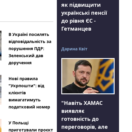
як підвищити
українські пенсії
до рівня ЄС -
Гетманцев
В Україні посилять
відповідальність за
порушення ПДР:
Дарина Квіт
Зеленський дав
доручення
Нові правила
"Укрпошти": від
клієнтів
вимагатимуть
"Навіть ХАМАС
податковий номер
виявляє
готовність до
У Польщі
переговорів, але
приготували проєкт