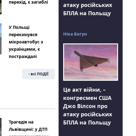
перехід, є загиблі
атаку російських
БПЛА на Польщу
У Польщі
Ніка Богун
перекинувся
мікроавтобус з
українцями, є
постраждалі
- всі ПОДІЇ
Це акт війни, –
конгресмен США
Джо Вілсон про
атаку російських
БПЛА на Польщу
Трагедія на
Львівщині: у ДТП