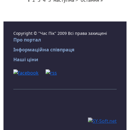
1
2
3
4
5
наступна >
остання »
Copyright © "Час Пік" 2009 Всі права захищені
Про портал
Інформаційна співпраця
Наші ціни