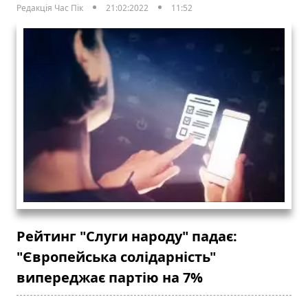
Редакція Час Пік
21:02:2022
11:52
Рейтинг "Слуги народу" падає:
"Європейська солідарність"
випереджає партію на 7%