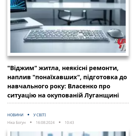
"Віджим" житла, неякісні ремонти,
наплив "понаїхавших", підготовка до
навчального року: Власенко про
ситуацію на окупованій Луганщині
НОВИНИ
У СВІТІ
Ніка Богун
16:08:2024
10:43