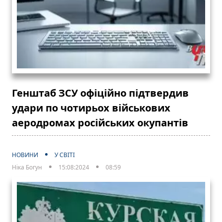
Генштаб ЗСУ офіційно підтвердив
удари по чотирьох військових
аеродромах російських окупантів
НОВИНИ
У СВІТІ
Ніка Богун
15:08:2024
08:59