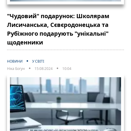
"Чудовий" подарунок: Школярам
Лисичанська, Сєвєродонецька та
Рубіжного подарують "унікальні"
щоденники
НОВИНИ
У СВІТІ
Ніка Богун
15:08:2024
10:04