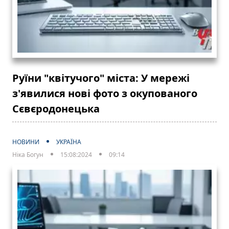
Руїни "квітучого" міста: У мережі
з'явилися нові фото з окупованого
Сєвєродонецька
НОВИНИ
УКРАЇНА
Ніка Богун
15:08:2024
09:14