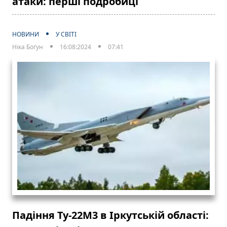
атаки: перші подробиці
НОВИНИ
У СВІТІ
Ніка Богун
16:08:2024
07:41
Падіння Ту-22М3 в Іркутській області: