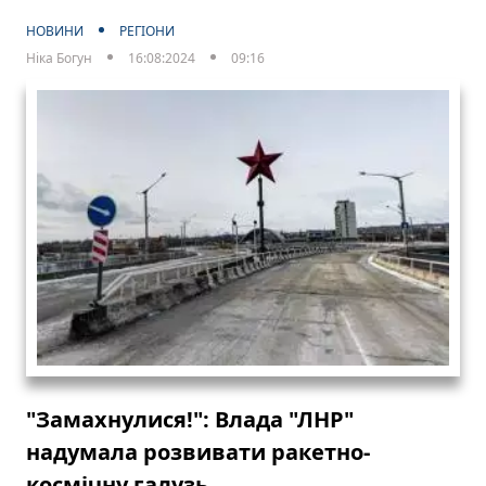
НОВИНИ
РЕГІОНИ
Ніка Богун
16:08:2024
09:16
"Замахнулися!": Влада "ЛНР"
надумала розвивати ракетно-
космічну галузь