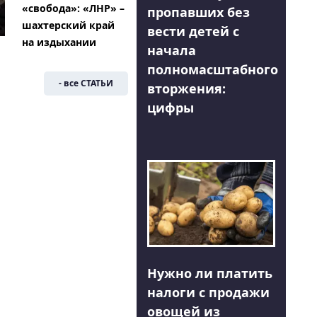
«свобода»: «ЛНР» –
пропавших без
шахтерский край
вести детей с
на издыхании
начала
полномасштабного
- все СТАТЬИ
вторжения:
цифры
Нужно ли платить
налоги с продажи
овощей из