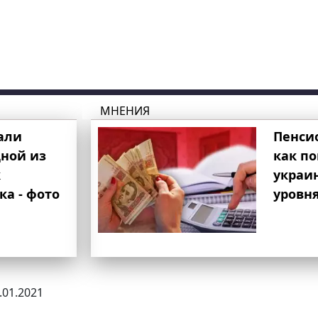
МНЕНИЯ
али
Пенси
ной из
как п
к
украи
ка - фото
уровня
0.01.2021