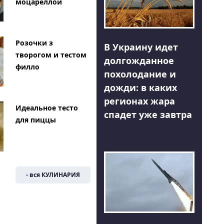
моцареллой
Розочки з
В Украину идет
творогом и тестом
долгожданное
филло
похолодание и
дожди: в каких
регионах жара
Идеальное тесто
спадет уже завтра
для пиццы
- вся КУЛИНАРИЯ