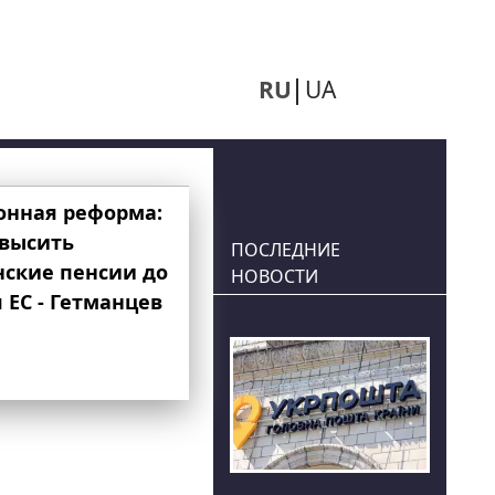
RU
UA
онная реформа:
овысить
ПОСЛЕДНИЕ
нские пенсии до
НОВОСТИ
 ЕС - Гетманцев