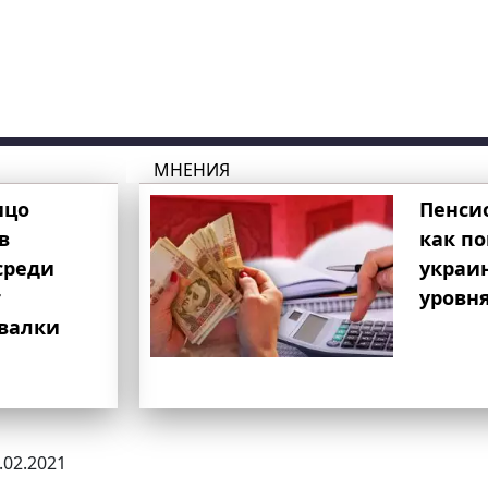
МНЕНИЯ
ицо
Пенси
в
как п
среди
украи
т
уровня
свалки
4.02.2021