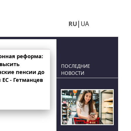
RU
UA
онная реформа:
овысить
ПОСЛЕДНИЕ
нские пенсии до
НОВОСТИ
 ЕС - Гетманцев