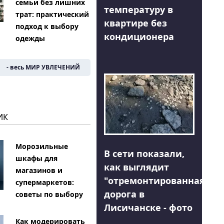
семьи без лишних
температуру в
трат: практический
квартире без
подход к выбору
кондиционера
одежды
- весь МИР УВЛЕЧЕНИЙ
ИК
Морозильные
В сети показали,
шкафы для
как выглядит
магазинов и
"отремонтированная"
супермаркетов:
дорога в
советы по выбору
Лисичанске - фото
Как модерировать