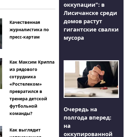
оккупации": в
Лисичанске среди
домов растут
Качественная
гигантские свалки
журналистика по
мусора
пресс-картам
Как Максим Криппа
из рядового
сотрудника
«Ростелеком»
превратился в
тренера детской
футбольной
Очередь на
команды?
полгода вперед:
на
Как выглядит
оккупированной