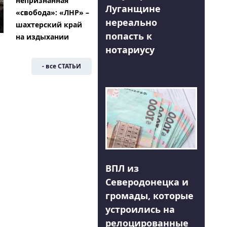
непризнанная
Луганщине
«свобода»: «ЛНР» –
нереально
шахтерский край
попасть к
на издыхании
нотариусу
- все СТАТЬИ
ВПЛ из
Северодонецка и
громады, которые
устроились на
релоцированные