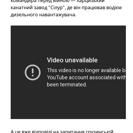
командира перед війною — Харцизький
канатний завод "Сілур", де він працював водієм
дизельного навантажувача.
А це вже відповіді на запитання грузинській