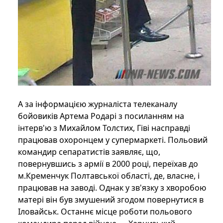
А за інформацією журналіста телеканалу
бойовиків Артема Родарі з посиланням на
інтерв'ю з Михайлом Толстих, Гіві насправді
працював охоронцем у супермаркеті. Польовий
командир сепаратистів заявляє, що,
повернувшись з армії в 2000 році, переїхав до
м.Кременчук Полтавської області, де, власне, і
працював на заводі. Однак у зв'язку з хворобою
матері він був змушений згодом повернутися в
Іловайськ. Останнє місце роботи польового