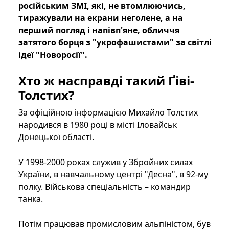
російським ЗМІ, які, не втомлюючись,
тиражували на екрани неголене, а на
перший погляд і напівп'яне, обличчя
затятого борця з "укрофашистами" за світлі
ідеї "Новоросії".
Хто ж насправді такий Ґіві-
Толстих?
За офіційною інформацією Михайло Толстих
народився в 1980 році в місті Іловайськ
Донецької області.
У 1998-2000 роках служив у Збройних силах
України, в навчальному центрі "Десна", в 92-му
полку. Військова спеціальність – командир
танка.
Потім працював промисловим альпіністом, був