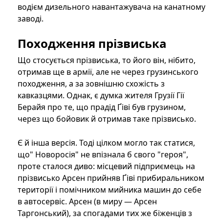
водієм дизельного навантажувача на канатному
заводі.
Походження прізвиська
Що стосується прізвиська, то його він, нібито,
отримав ще в армії, але не через грузинського
походження, а за зовнішню схожість з
кавказцями. Однак, є думка жителя Грузії Гії
Берайя про те, що прадід Ґіві був грузином,
через що бойовик й отримав таке прізвисько.
Є й інша версія. Тоді цілком могло так статися,
що" Новоросія" не впізнала б свого "героя",
проте сталося диво: місцевий підприємець на
прізвисько Арсен прийняв Ґіві прибиральником
території і помічником мийника машин до себе
в автосервіс. Арсен (в миру — Арсен
Таргонський), за спогадами тих же біженців з