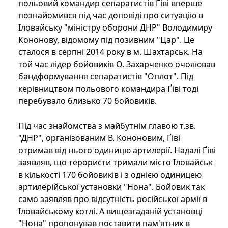
польовий командир сепаратистів Ґіві вперше
познайомився під час доповіді про ситуацію в
Іловайську "міністру оборони ДНР" Володимиру
Кононову, відомому під позивним "Цар". Це
сталося в серпні 2014 року в м. Шахтарськ. На
той час лідер бойовиків О. Захарченко очолював
бандформування сепаратистів "Оплот". Під
керівництвом польового командира Ґіві тоді
перебувало близько 70 бойовиків.
Під час знайомства з майбутнім главою т.зв.
"ДНР", організованим В. Кононовим, Ґіві
отримав від нього одиницю артилерії. Надалі Ґіві
заявляв, що терористи тримали місто Іловайськ
в кількості 170 бойовиків і з однією одиницею
артилерійської установки "Нона". Бойовик так
само заявляв про відсутність російської армії в
Іловайському котлі. А вищезгаданій установці
"Нона" пропонував поставити пам'ятник в