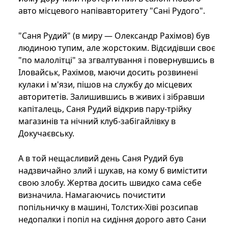
авто місцевого напівавторитету "Сані Рудого".
"Саня Рудий" (в миру — Олександр Рахімов) був
людиною тупим, але жорстоким. Відсидівши своє
"по малолітці" за згвалтування і повернувшись в
Іловайськ, Рахімов, маючи досить розвинені
кулаки і м'язи, пішов на службу до місцевих
авторитетів. Залишившись в живих і зібравши
капіталець, Саня Рудий відкрив пару-трійку
магазинів та нічний клуб-забігайлівку в
Докучаєвську.
А в той нещасливий день Саня Рудий був
надзвичайно злий і шукав, на кому б вимістити
свою злобу. Жертва досить швидко сама себе
визначила. Намагаючись почистити
попільничку в машині, Толстих-Хіві розсипав
недопалки і попіл на сидіння дорого авто Сани