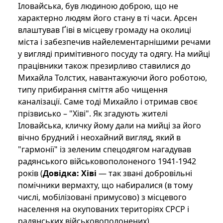
Іловайська, був людиною доброю, що не
характерно людям його стану в ті часи. Арсен
влаштував Ґіві в місцеву громаду на околиці
міста і забезпечив найелементарнішими речами
у вигляді примітивного посуду та одягу. На мийці
працівники також презирливо ставилися до
Михайла Толстих, навантажуючи його роботою,
типу прибирання сміття або чищення
каналізації. Саме тоді Михайло і отримав своє
прізвисько – "Хіві". Як згадують жителі
Іловайська, кличку йому дали на мийці за його
вічно брудний і неохайний вигляд, який в
"гармонії" із зеленим спецодягом нагадував
радянського військовополоненого 1941-1942
років (
Довідка: Хіві
— так звані добровільні
помічники вермахту, що набиралися (в тому
числі, мобілізовані примусово) з місцевого
населення на окупованих територіях СРСР і
радянських військовополонених).