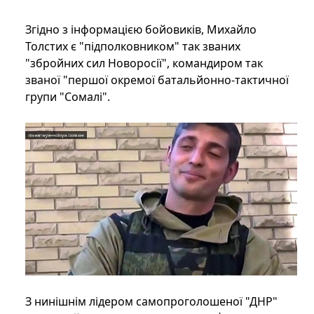
Згідно з інформацією бойовиків, Михайло
Толстих є "підполковником" так званих
"збройних сил Новоросії", командиром так
званої "першої окремої батальйонно-тактичної
групи "Сомалі".
З нинішнім лідером самопроголошеної "ДНР"