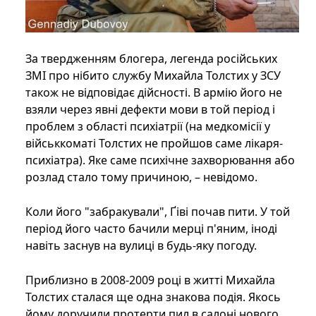
За твердженням блогера, легенда російських
ЗМІ про нібито службу Михайла Толстих у ЗСУ
також не відповідає дійсності. В армію його не
взяли через явні дефекти мови в той період і
проблем з області психіатрії (на медкомісії у
військкоматі Толстих не пройшов саме лікаря-
психіатра). Яке саме психічне захворювання або
розлад стало тому причиною, – невідомо.
Коли його "забракували", Ґіві почав пити. У той
період його часто бачили мерці п'яним, іноді
навіть заснув на вулиці в будь-яку погоду.
Приблизно в 2008-2009 році в житті Михайла
Толстих сталася ще одна знакова подія. Якось
йому доручили протерти пил в салоні нового