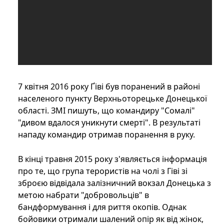
7 квітня 2016 року Ґіві був поранений в районі
населеного пункту Верхньоторецьке Донецької
області. ЗМІ пишуть, що командиру "Сомалі"
"дивом вдалося уникнути смерті". В результаті
нападу командир отримав поранення в руку.
В кінці травня 2015 року з'являється інформація
про те, що група терористів на чолі з Гіві зі
зброєю відвідала залізничний вокзал Донецька з
метою набрати "добровольців" в
бандформування і для риття окопів. Однак
бойовики отримали шалений опір як від жінок,