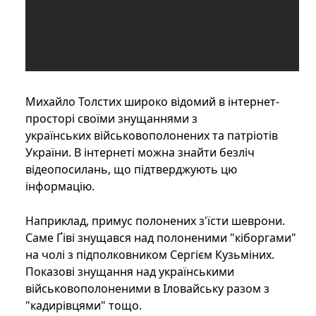
Михайло Толстих широко відомий в інтернет-
просторі своїми знущаннями з
українських військовополонених та патріотів
України. В інтернеті можна знайти безліч
відеопосилань, що підтверджують цю
інформацію.
Наприклад, примус полонених з'їсти шеврони.
Саме Ґіві знущався над полоненими "кіборгами"
на чолі з підполковником Сергієм Кузьміних.
Показові знущання над українськими
військовополоненими в Іловайську разом з
"кадирівцями" тощо.