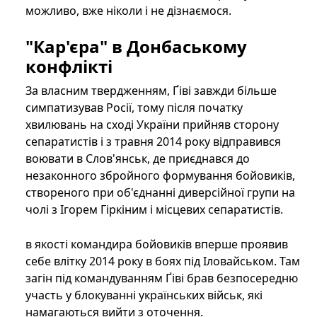
можливо, вже ніколи і не дізнаємося.
"Кар'єра" в Донбаському
конфлікті
За власним твердженням, Ґіві завжди більше
симпатизував Росії, тому після початку
хвилювань на сході України прийняв сторону
сепаратистів і з травня 2014 року відправився
воювати в Слов'янськ, де приєднався до
незаконного збройного формування бойовиків,
створеного при об'єднанні диверсійної групи на
чолі з Ігорем Гіркіним і місцевих сепаратистів.
в якості командира бойовиків вперше проявив
себе влітку 2014 року в боях під Іловайськом. Там
загін під командуванням Ґіві брав безпосередню
участь у блокуванні українських військ, які
намагаються вийти з оточення.