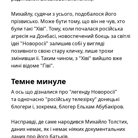
Михайлу, судячи з усього, подобалося його
прізвисько. Може бути тому, що він не чув, хто
були такі "Хіві". Тому, коли почалася російська
агресія на Донбасі, новоспечений боєць за світлі
ідеї "Новоросії" залишив собі у вигляді
позивного свою стару кличку, лише трохи
змінивши її. Таким чином, з "Хіві" вийшло вже
нині відоме "Ґіві".
Темне минуле
А ось що дізналися про "легенду Новоросії"
та одночасно "російську телезірку" донецькі
блогери і, зокрема, блогер Ельхам Абубакіров.
Насправді, де саме народився Михайло Толстих,
даних немає, як і немає ніяких документальних
даних про його батьків.