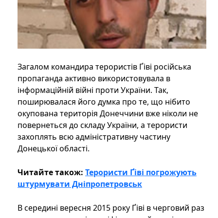
Загалом командира терористів Ґіві російська
пропаганда активно використовувала в
інформаційній війні проти України. Так,
поширювалася його думка про те, що нібито
окупована територія Донеччини вже ніколи не
повернеться до складу України, а терористи
захоплять всю адміністративну частину
Донецької області.
Читайте також:
Терористи Ґіві погрожують
штурмувати Дніпропетровськ
В середині вересня 2015 року Ґіві в черговий раз