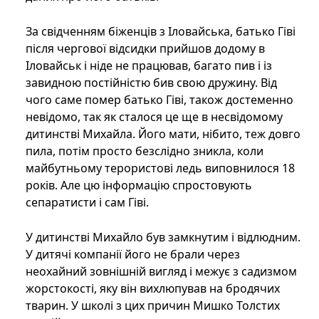
За свідченням біженців з Іловайська, батько Гіві
після чергової відсидки прийшов додому в
Іловайськ і ніде не працював, багато пив і із
завидною постійністю бив свою дружину. Від
чого саме помер батько Гіві, також достеменно
невідомо, так як сталося це ще в несвідомому
дитинстві Михайла. Його мати, нібито, теж довго
пила, потім просто безслідно зникла, коли
майбутньому терористові ледь виповнилося 18
років. Але цю інформацію спростовують
сепаратисти і сам Гіві.
У дитинстві Михайло був замкнутим і відлюдним.
У дитячі компанії його не брали через
неохайний зовнішній вигляд і межує з садизмом
жорстокості, яку він вихлюпував на бродячих
тварин. У школі з цих причин Мишко Толстих