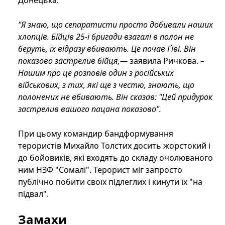
"Я знаю, що сепаратисти просто добивали наших
хлопців. Бійців 25-ї бригади взагалі в полон не
беруть, їх відразу вбивають. Це почав Ґіві. Він
показово застрелив бійця,—
заявила Ричкова.
–
Нашим про це розповів один з російських
військових, з тих, які ще з честю, знають, що
полонених не вбивають. Він сказав: "Цей придурок
застрелив вашого пацана показово".
При цьому командир бандформування
терористів Михайло Толстих досить жорстокий і
до бойовиків, які входять до складу очолюваного
ним НЗФ "Сомалі". Терорист міг запросто
публічно побити своїх підлеглих і кинути їх "на
підвал".
Замахи