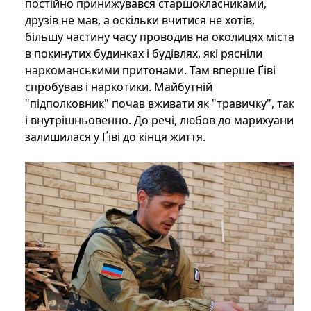
постійно принижувався старшокласниками,
друзів не мав, а оскільки вчитися не хотів,
більшу частину часу проводив на околицях міста
в покинутих будинках і будівлях, які рясніли
наркоманськими притонами. Там вперше Ґіві
спробував і наркотики. Майбутній
"підполковник" почав вживати як "травичку", так
і внутрішньовенно. До речі, любов до марихуани
залишилася у Ґіві до кінця життя.