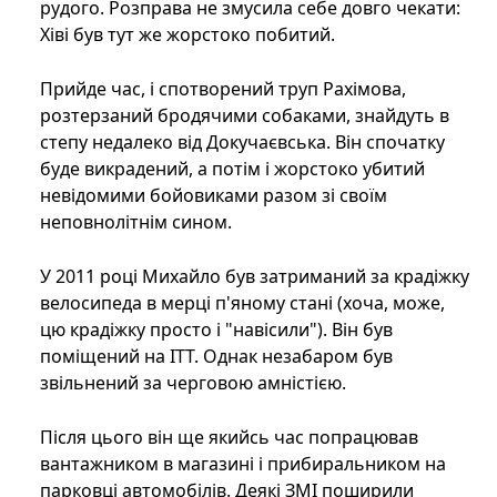
рудого. Розправа не змусила себе довго чекати:
Хіві був тут же жорстоко побитий.
Прийде час, і спотворений труп Рахімова,
розтерзаний бродячими собаками, знайдуть в
степу недалеко від Докучаєвська. Він спочатку
буде викрадений, а потім і жорстоко убитий
невідомими бойовиками разом зі своїм
неповнолітнім сином.
У 2011 році Михайло був затриманий за крадіжку
велосипеда в мерці п'яному стані (хоча, може,
цю крадіжку просто і "навісили"). Він був
поміщений на ІТТ. Однак незабаром був
звільнений за черговою амністією.
Після цього він ще якийсь час попрацював
вантажником в магазині і прибиральником на
парковці автомобілів. Деякі ЗМІ поширили