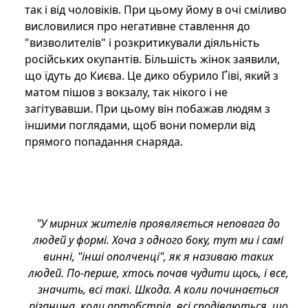
так і від чоловіків. При цьому йому в очі сміливо
висловилися про негативне ставлення до
"визволителів" і розкритикували діяльність
російських окупантів. Більшість жінок заявили,
що їдуть до Києва. Це дико обурило Ґіві, який з
матом пішов з вокзалу, так нікого і не
загітувавши. При цьому він побажав людям з
іншими поглядами, щоб вони померли від
прямого попадання снаряда.
"У мирних жителів проявляється неповага до
людей у формі. Хоча з одного боку, тут ми і самі
винні, "інші ополченці", як я називаю таких
людей. По-перше, хтось почав чудити щось, і все,
значить, всі такі. Шкода. А коли починається
різанина, коли артобстріл, всі сподіваються, що