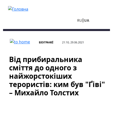
Перейти до основного вмісту
RU
UA
БІОГРАФІЇ
21:10, 29.06.2021
Від прибиральника
сміття до одного з
найжорстокіших
терористів: ким був "Ґіві"
– Михайло Толстих