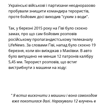
Українські військові і партизани неодноразово
пробували знищити командира терористів,
проте бойовик досі виходив "сухим з води".
Так, у березні 2015 року на Ґіві було скоєно
замах, про що сам бойовик розповів
російському пропагандистському телеканалу
LifeNews. За словами Ґіві, напад було скоєно 19
березня, коли він виїжджав з Макіївки. В авто
було випущено не менше 12 патронів калібру
5,45 мм. Терорист розповів, що встиг
вистрибнути з машини на ходу:
" Я встиг вискочити з машини і вона самоходом
вже покотилася далі. Нарахували 12 влучень в