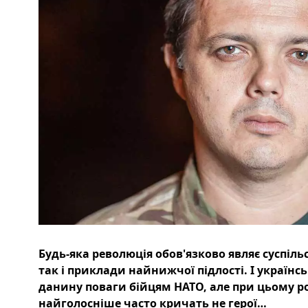
Будь-яка революція обов'язково являє суспільс
так і приклади найнижчої підлості. І українс
данину поваги бійцям НАТО, але при цьому р
найголосніше часто кричать не герої…