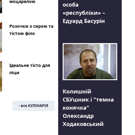
моцарелою
особа
«республіки» –
Едуард Басурін
Розочки з сиром та
тістом філо
Ідеальне тісто для
піци
Колишній
СБУшник і "темна
- вся КУЛІНАРІЯ
конячка"
Олександр
Ходаковський