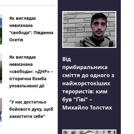
Як виглядає
невизнана
"свобода": Південна
Осетія
Як виглядає
Від
невизнана
прибиральника
«свобода»: «ДНР» –
сміття до одного з
історична бомба
найжорстокіших
уповільненої дії
терористів: ким
був "Ґіві" –
"У нас достатньо
Михайло Толстих
бойового духу, щоб
захистити себе"