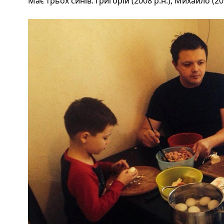
Має трьох синів: Григорій (2008 р.н.), Михайло (2010