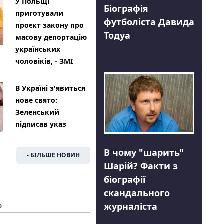
У Польщі
Біографія
приготували
футболіста Давида
проєкт закону про
Тодуа
масову депортацію
українських
чоловіків, - ЗМІ
В Україні з'явиться
нове свято:
Зеленський
підписав указ
В чому "шарить"
- БІЛЬШЕ НОВИН
Шарій? Факти з
біографії
скандального
Ь
журналіста