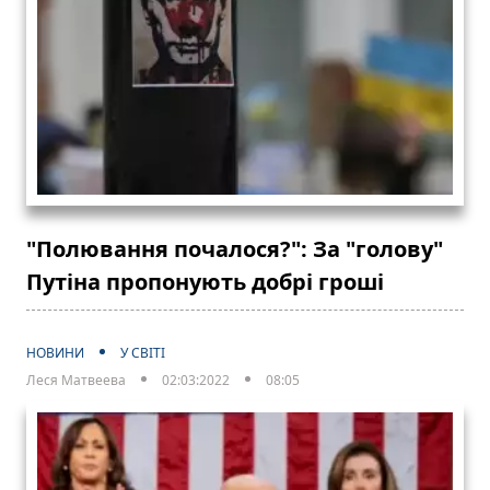
"Полювання почалося?": За "голову"
Путіна пропонують добрі гроші
НОВИНИ
У СВІТІ
Леся Матвеева
02:03:2022
08:05