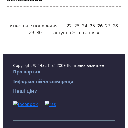
« перша
‹ попередня
…
22
23
24
25
26
27
28
29
30
…
наступна >
остання »
Copyright © "Час Пік" 2009 Всі права захищені
Про портал
Інформаційна співпраця
Наші ціни