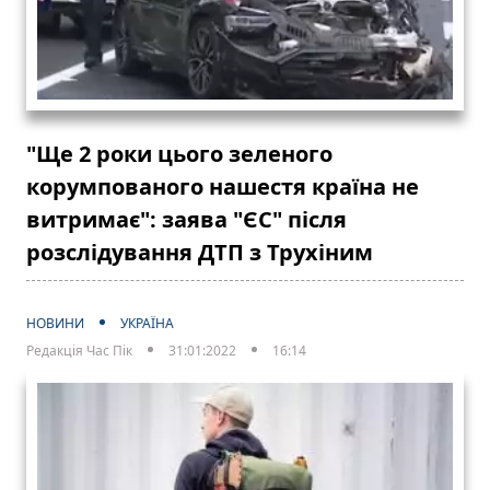
"Ще 2 роки цього зеленого
корумпованого нашестя країна не
витримає": заява "ЄС" після
розслідування ДТП з Трухіним
НОВИНИ
УКРАЇНА
Редакція Час Пік
31:01:2022
16:14