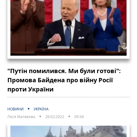
"Путін помилився. Ми були готові":
Промова Байдена про війну Росії
проти України
НОВИНИ
УКРАЇНА
Леся Матвеева
26:02:2022
09:34