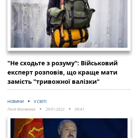
"Не сходьте з розуму": Військовий
експерт розповів, що краще мати
замість "тривожної валізки"
НОВИНИ
У СВІТІ
Леся Матвеева
29:01:2022
09:41