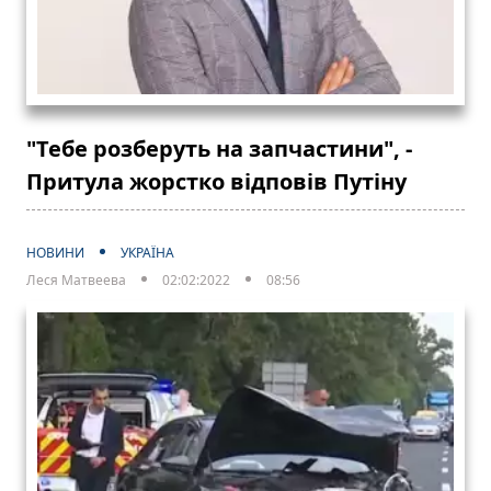
"Тебе розберуть на запчастини", -
Притула жорстко відповів Путіну
НОВИНИ
УКРАЇНА
Леся Матвеева
02:02:2022
08:56