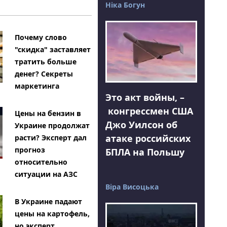
Ніка Богун
Почему слово
"скидка" заставляет
тратить больше
денег? Секреты
маркетинга
Это акт войны, –
конгрессмен США
Цены на бензин в
Джо Уилсон об
Украине продолжат
атаке российских
расти? Эксперт дал
прогноз
БПЛА на Польшу
относительно
ситуации на АЗС
Віра Висоцька
В Украине падают
цены на картофель,
но эксперт