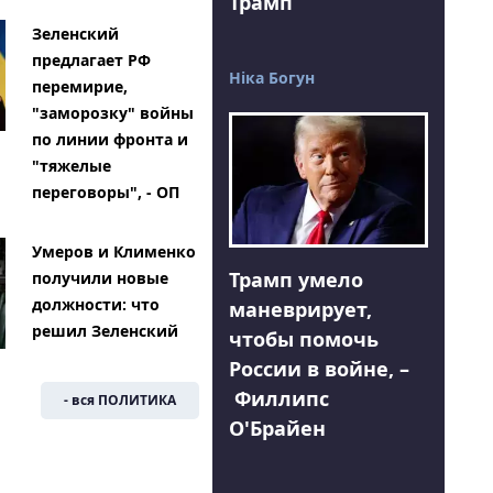
Трамп
Зеленский
предлагает РФ
Ніка Богун
перемирие,
"заморозку" войны
по линии фронта и
"тяжелые
переговоры", - ОП
Умеров и Клименко
Трамп умело
получили новые
должности: что
маневрирует,
решил Зеленский
чтобы помочь
России в войне, –
Филлипс
- вся ПОЛИТИКА
О'Брайен