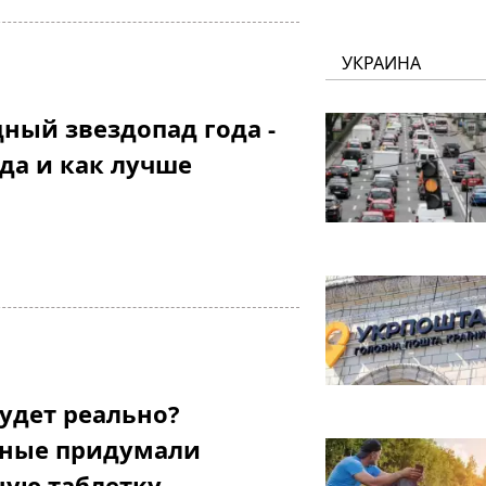
УКРАИНА
ый звездопад года -
да и как лучше
будет реально?
еные придумали
ную таблетку