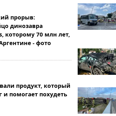
кий прорыв:
йцо динозавра
, которому 70 млн лет,
Аргентине - фото
вали продукт, который
г и помогает похудеть