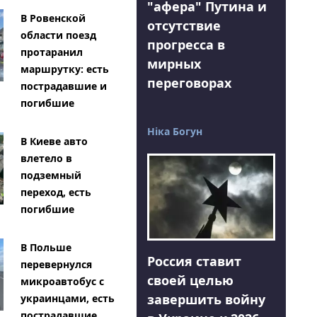
"афера" Путина и
В Ровенской
отсутствие
области поезд
прогресса в
протаранил
мирных
маршрутку: есть
переговорах
пострадавшие и
погибшие
Ніка Богун
В Киеве авто
влетело в
подземный
переход, есть
погибшие
В Польше
Россия ставит
перевернулся
своей целью
микроавтобус с
завершить войну
украинцами, есть
пострадавшие