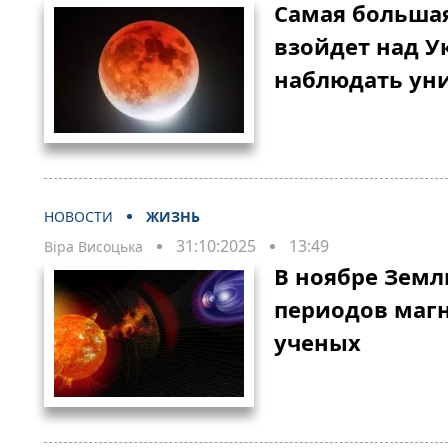
Самая большая
взойдет над У
наблюдать ун
НОВОСТИ
ЖИЗНЬ
31:10:2025
13:49
Віра Висоцька
В ноябре Земл
периодов магн
ученых