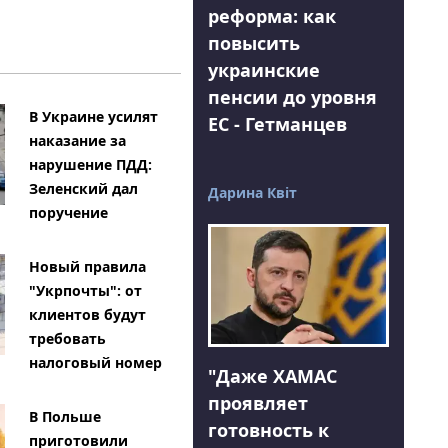
реформа: как
повысить
украинские
пенсии до уровня
В Украине усилят
ЕС - Гетманцев
наказание за
нарушение ПДД:
Зеленский дал
Дарина Квіт
поручение
Новый правила
"Укрпочты": от
клиентов будут
требовать
налоговый номер
"Даже ХАМАС
проявляет
В Польше
готовность к
приготовили