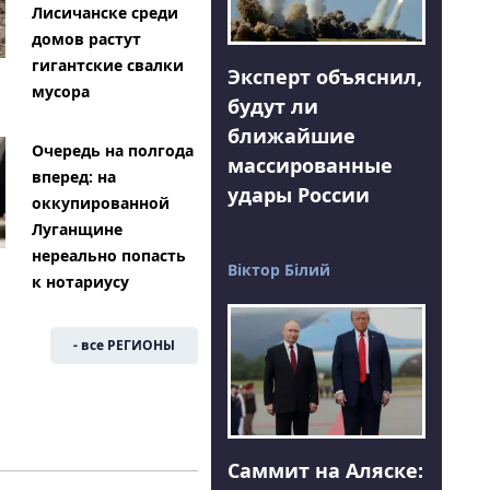
Лисичанске среди
домов растут
гигантские свалки
Эксперт объяснил,
мусора
будут ли
ближайшие
Очередь на полгода
массированные
вперед: на
удары России
оккупированной
Луганщине
нереально попасть
Віктор Білий
к нотариусу
- все РЕГИОНЫ
Я
Саммит на Аляске: