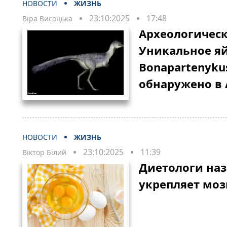
НОВОСТИ
ЖИЗНЬ
23:10:2025
17:48
Віра Висоцька
Археологичес
Уникальное я
Bonapartenykus
обнаружено в 
НОВОСТИ
ЖИЗНЬ
23:10:2025
11:39
Віктор Білий
Диетологи наз
укрепляет моз