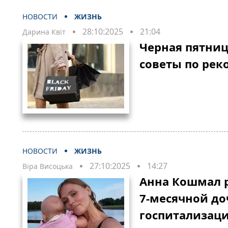
НОВОСТИ
ЖИЗНЬ
28:10:2025
21:04
Дарина Квіт
Черная пятница
советы по ре
НОВОСТИ
ЖИЗНЬ
27:10:2025
14:27
Віра Висоцька
Анна Кошмал р
7-месячной до
госпитализац