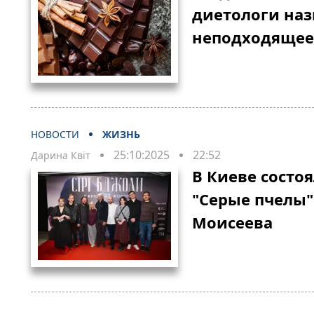
диетологи наз
неподходящее
НОВОСТИ
ЖИЗНЬ
25:10:2025
22:52
Дарина Квіт
В Киеве состо
"Серые пчелы
Моисеева