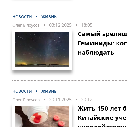
НОВОСТИ
ЖИЗНЬ
03:12:2025
18:05
Олег Білоусов
Самый зрелищн
Геминиды: ког
наблюдать
НОВОСТИ
ЖИЗНЬ
20:11:2025
20:12
Олег Білоусов
Жить 150 лет 
Китайские уч
чудодействен