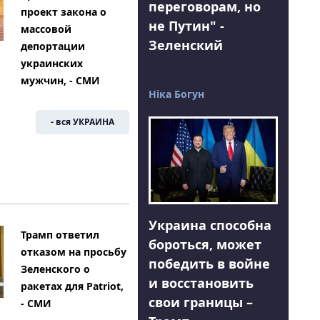
переговорам, но
проект закона о
не Путин" -
массовой
Зеленский
депортации
украинских
мужчин, - СМИ
Ніка Богун
- вся УКРАИНА
Украина способна
Трамп ответил
бороться, может
отказом на просьбу
победить в войне
Зеленского о
и восстановить
ракетах для Patriot,
свои границы –
- СМИ