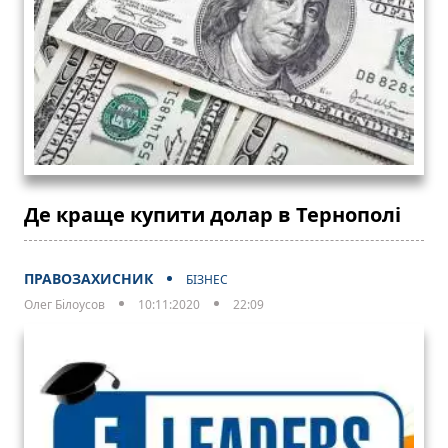
Де краще купити долар в Тернополі
ПРАВОЗАХИСНИК
БІЗНЕС
Олег Білоусов
10:11:2020
22:09