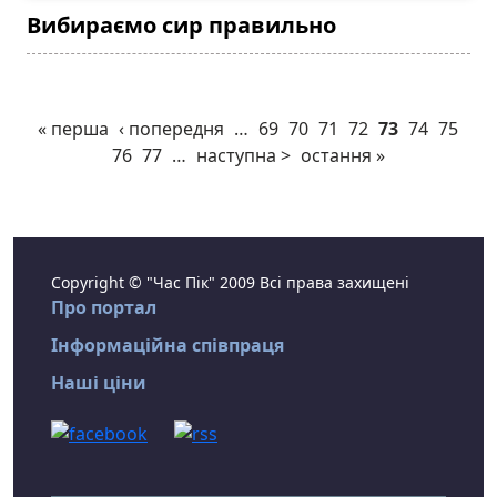
Вибираємо сир правильно
« перша
‹ попередня
…
69
70
71
72
73
74
75
76
77
…
наступна >
остання »
Copyright © "Час Пік" 2009 Всі права захищені
Про портал
Інформаційна співпраця
Наші ціни